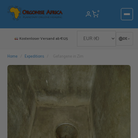
Zum
Inhalt
0
springen
Kostenloser Versand ab €125
DE
Home
/
Expeditions
/
Gefangene in Zim