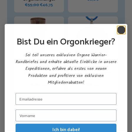
Ursprünglicher
Aktueller
€
55,00
€
46,75
Preis
Preis
war:
ist:
€55,00
€46,75.
Bist Du ein Orgonkrieger?
Sei teil unseres exklusiven Orgone Warrior-
Rundbriefes und erhalte aktuelle Einblicke in unsere
Expeditionen, erfahre als erstes von neuen
Orgonit Kraftstab
"Limitless"-Orgon-
Produkten und profitiere von exklusiven
DeLuxe
Anhänger
Mitgliederrabatten!
€
925,00
€
35,00
Shop All Products →
Ich bin dabei!