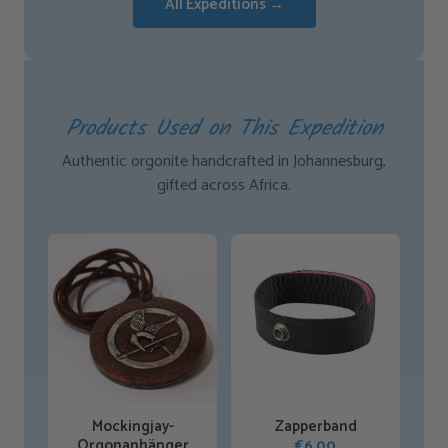
All Expeditions →
Products Used on This Expedition
Authentic orgonite handcrafted in Johannesburg,
gifted across Africa.
Mockingjay-
Zapperband
Orgonanhänger
€
6,00