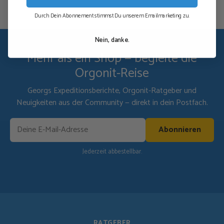
Durch Dein Abonnement stimmst Du unserem Emailmarketing zu.
Nein, danke.
Mehr als ein Shop — begleite die
Orgonit-Reise
Georgs Expeditionsberichte, Orgonit-Ratgeber und
Neuigkeiten aus der Community — direkt in dein Postfach.
Abonnieren
Jederzeit abbestellbar.
RATGEBER