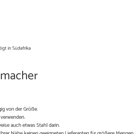
gt in Südafrika
rmacher
gig von der Größe.
t verwenden.
ise auch etwas Stahl darin.
n Ihrer Nähe keinen geeigneten Lieferanten für größere Menge