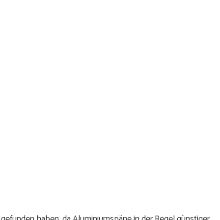
n gefunden haben, da Aluminiumspäne in der Regel günstiger