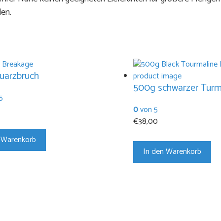
den.
uarzbruch
500g schwarzer Turm
5
0
von 5
€
38,00
 Warenkorb
In den Warenkorb