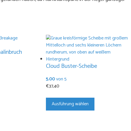
alinbruch
Cloud Buster-Scheibe
5.00
von 5
€
37,40
Dieses
Ausführung wählen
Produkt
weist
mehrere
Varianten