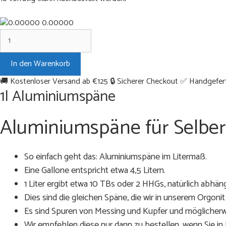
0.00000
1l
Aluminiumspäne
Menge
In den Warenkorb
🚚 Kostenloser Versand ab €125
🔒 Sicherer Checkout
✅ Handgeferti
1l Aluminiumspäne
Aluminiumspäne für Selbe
So einfach geht das: Aluminiumspäne im Litermaß.
Eine Gallone entspricht etwa 4,5 Litern.
1 Liter ergibt etwa 10 TBs oder 2 HHGs, natürlich abhän
Dies sind die gleichen Späne, die wir in unserem Orgoni
Es sind Spuren von Messing und Kupfer und möglicherwe
Wir empfehlen diese nur dann zu bestellen, wenn Sie i