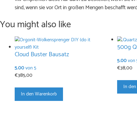
sind, wenn sie vor Ort in großen Mengen beschafft wer
You might also like
500g Q
Cloud Buster Bausatz
5.00
von 
5.00
von 5
€
38,00
€
385,00
In den
In den Warenkorb