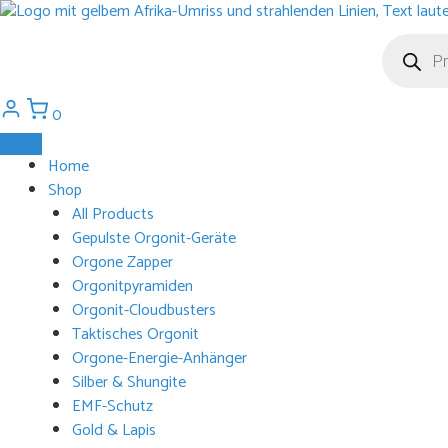
Zum
Inhalt
Products
search
springen
0
Home
Shop
All Products
Gepulste Orgonit-Geräte
Orgone Zapper
Orgonitpyramiden
Orgonit-Cloudbusters
Taktisches Orgonit
Orgone-Energie-Anhänger
Silber & Shungite
EMF-Schutz
Gold & Lapis