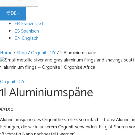
DE
FR Französisch
ES Spanisch
EN Englisch
Home
/
Shop
/
Orgonit-DIY
/
1l Aluminiumspäne
1l aluminium filings -- Orgonite | Orgonise Africa
Orgonit-DIY
1l Aluminiumspäne
€
31,90
Aluminiumspäne des OrgonitherstellersSo einfach ist das: Aluminiums
Feilungen, die wir in unserem Orgonit verwenden. Es gibt Spuren von
18 vorrätig (kann nachbestellt werden)