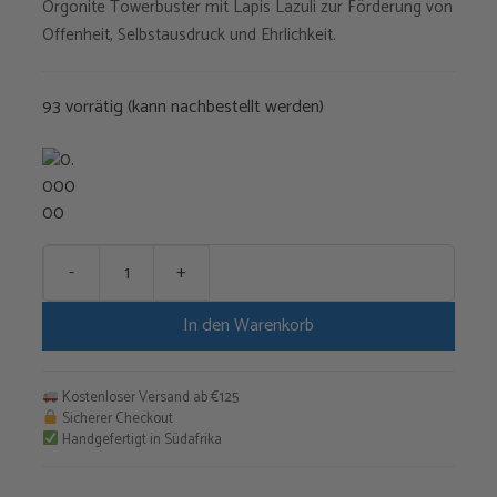
Orgonite Towerbuster mit Lapis Lazuli zur Förderung von
Offenheit, Selbstausdruck und Ehrlichkeit.
93 vorrätig (kann nachbestellt werden)
-
+
Lapis
Lazuli
In den Warenkorb
TB
Menge
Kostenloser Versand ab €125
Sicherer Checkout
Handgefertigt in Südafrika