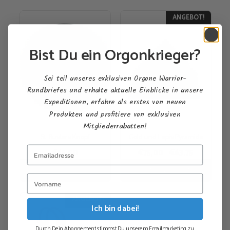
ANGEBOT!
Bist Du ein Orgonkrieger?
Sei teil unseres exklusiven Orgone Warrior-
Rundbriefes und erhalte aktuelle Einblicke in unsere
Expeditionen, erfahre als erstes von neuen
Produkten und profitiere von exklusiven
Mitgliederrabatten!
St. Busters Knopf
Gold und Lapis Pyramide
Ursprünglicher
Aktueller
€
65,00
€
75,00
€
63,75
Preis
Preis
In den Warenkorb
In den Warenkorb
war:
ist:
€75,00
€63,75.
ANGEBOT!
Ich bin dabei!
Durch Dein Abonnement stimmst Du unserem Emailmarketing zu.