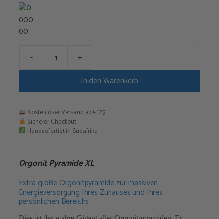
-
+
Orgonit
Pyramide
In den Warenkorb
XL
Menge
Kostenloser Versand ab €125
Sicherer Checkout
Handgefertigt in Südafrika
Orgonit Pyramide XL
Extra große Orgonitpyramide zur massiven
Energieversorgung Ihres Zuhauses und Ihres
persönlichen Bereichs
Dies ist der wahre Gigant aller Orgonitpyramiden. Er