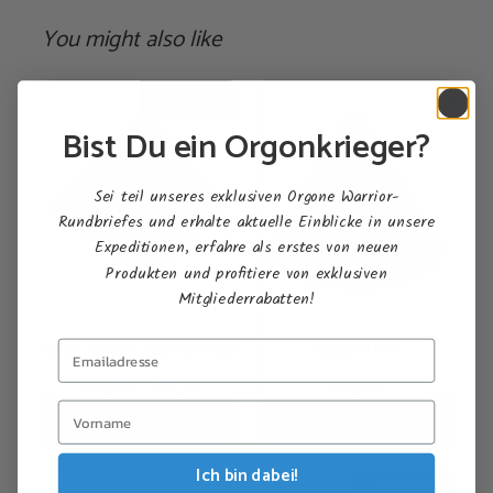
You might also like
Dieses
ANGEBOT!
Produkt
Bist Du ein Orgonkrieger?
weist
mehrere
Varianten
Sei teil unseres exklusiven Orgone Warrior-
auf.
Rundbriefes und erhalte aktuelle Einblicke in unsere
Expeditionen, erfahre als erstes von neuen
Die
Produkten und profitiere von exklusiven
Optionen
Mitgliederrabatten!
können
auf
Silber und Schungit Pyramide
Orgonit HHG
der
Produktseite
Ursprünglicher
Aktueller
€
75,00
€
63,75
€
52,00
Preis
Preis
gewählt
In den Warenkorb
Ausführung wählen
war:
ist:
werden
€75,00
€63,75.
Ich bin dabei!
ANGEBOT!