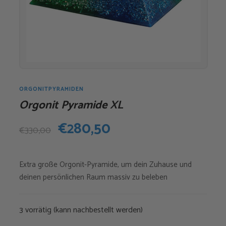
ORGONITPYRAMIDEN
Orgonit Pyramide XL
Ursprünglicher
Aktueller
€
280,50
€
330,00
Preis
Preis
Extra große Orgonit-Pyramide, um dein Zuhause und
war:
ist:
deinen persönlichen Raum massiv zu beleben
€330,00
€280,50.
3 vorrätig (kann nachbestellt werden)