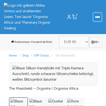
Zum
Inhalt
springen
0
🚚 Kostenloser Versand ab €125
DE
Home
/
Shop
/
EMF-Schutz
/
Der Maxischild
The Maxishield -- Orgonite | Orgonise Africa