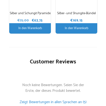
Silber und Schungit Pyramide
Silber- und Shungite-Bündel
Ursprünglicher
Aktueller
€
75,00
€
63,75
€
169,15
Preis
Preis
In den Warenkorb
In den Warenkorb
war:
ist:
€75,00
€63,75.
Customer Reviews
Noch keine Bewertungen. Seien Sie der
Erste, der dieses Produkt bewertet.
Zeigt Bewertungen in allen Sprachen an (5)