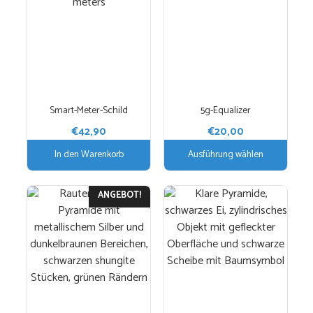
mehrere
Varianten
auf.
Die
Optionen
können
auf
Smart-Meter-Schild
5g-Equalizer
der
€
42,90
€
20,00
Produktseite
gewählt
In den Warenkorb
Ausführung wählen
werden
ANGEBOT!