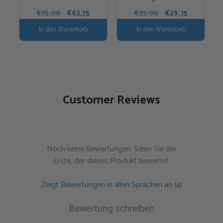
Ursprünglicher
Aktueller
Ursprünglicher
Aktueller
€
75,00
€
63,75
€
35,00
€
29,75
Preis
Preis
Preis
Preis
In den Warenkorb
In den Warenkorb
war:
ist:
war:
ist:
€75,00
€63,75.
€35,00
€29,75.
Customer Reviews
Noch keine Bewertungen. Seien Sie der
Erste, der dieses Produkt bewertet.
Zeigt Bewertungen in allen Sprachen an (4)
Bewertung schreiben