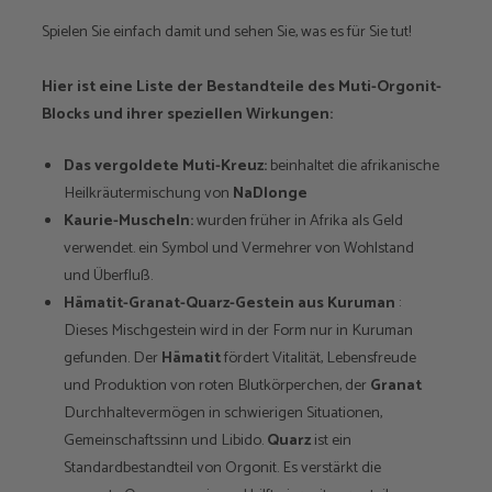
Spielen Sie einfach damit und sehen Sie, was es für Sie tut!
Hier ist eine Liste der Bestandteile des Muti-Orgonit-
Blocks und ihrer speziellen Wirkungen:
Das vergoldete Muti-Kreuz:
beinhaltet die afrikanische
Heilkräutermischung von
NaDlonge
Kaurie-Muscheln:
wurden früher in Afrika als Geld
verwendet. ein Symbol und Vermehrer von Wohlstand
und Überfluß.
Hämatit-Granat-Quarz-Gestein aus Kuruman
:
Dieses Mischgestein wird in der Form nur in Kuruman
gefunden. Der
Hämatit
fördert Vitalität, Lebensfreude
und Produktion von roten Blutkörperchen, der
Granat
Durchhaltevermögen in schwierigen Situationen,
Gemeinschaftssinn und Libido.
Quarz
ist ein
Standardbestandteil von Orgonit. Es verstärkt die