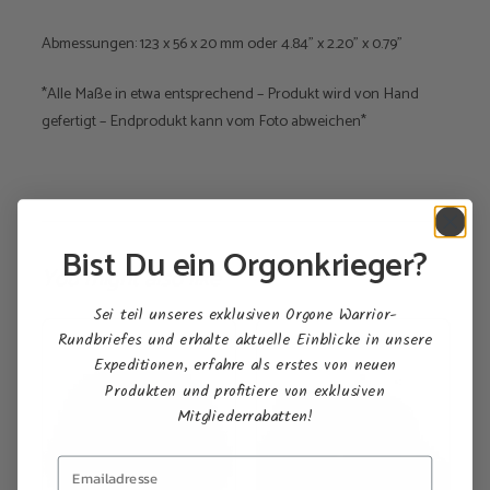
Abmessungen: 123 x 56 x 20 mm oder 4.84" x 2.20" x 0.79"
*Alle Maße in etwa entsprechend – Produkt wird von Hand
gefertigt – Endprodukt kann vom Foto abweichen*
Bist Du ein Orgonkrieger?
You might also like
Sei teil unseres exklusiven Orgone Warrior-
Rundbriefes und erhalte aktuelle Einblicke in unsere
Expeditionen, erfahre als erstes von neuen
Produkten und profitiere von exklusiven
Mitgliederrabatten!