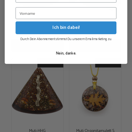
Muti-TB
Muti-Orgonit-Paket
Ich bin dabei!
€
25,00
€
257,00
Durch Dein Abonnement stimmst Du unserem Emailmarketing zu.
In den Warenkorb
In den Warenkorb
Nein, danke.
ANGEBOT!
ANGEBOT!
Muti-HHG
Muti Orgonitamulett S