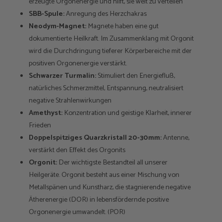
erzeugte Orgonenergie und hilft, sie weit zu verteilen
SBB-Spule:
Anregung des Herzchakras
Neodym-Magnet:
Magnete haben eine gut
dokumentierte Heilkraft. Im Zusammenklang mit Orgonit
wird die Durchdringung tieferer Körperbereiche mit der
positiven Orgonenergie verstärkt.
Schwarzer Turmalin:
Stimuliert den Energiefluß,
natürliches Schmerzmittel, Entspannung, neutralisiert
negative Strahlenwirkungen
Amethyst:
Konzentration und geistige Klarheit, innerer
Frieden
Doppelspitziges Quarzkristall 20-30mm:
Antenne,
verstärkt den Effekt des Orgonits
Orgonit:
Der wichtigste Bestandteil all unserer
Heilgeräte. Orgonit besteht aus einer Mischung von
Metallspänen und Kunstharz, die stagnierende negative
Ätherenergie (DOR) in lebensfördernde positive
Orgonenergie umwandelt. (POR)