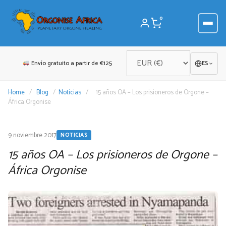
Saltar
al
0
contenido
Envío gratuito a partir de €125
ES
Home
/
Blog
/
Noticias
/
15 años OA – Los prisioneros de Orgone –
África Orgonise
9 noviembre 2017
NOTICIAS
15 años OA – Los prisioneros de Orgone –
África Orgonise