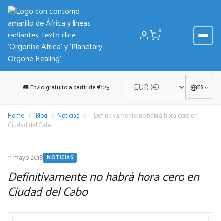
Saltar
al
contenido
0
🚚 Envío gratuito a partir de €125
ES
Home
/
Blog
/
Noticias
/
Definitivamente no habrá hora cero en
Ciudad del Cabo
11 mayo 2018
NOTICIAS
Definitivamente no habrá hora cero en
Ciudad del Cabo