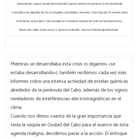
monumento siguen siendo desconocidos para el público en general, está claramente
vinculado a las agendas de las principales sociedades secretas. Investiga por tu cuenta sobre
este tema, ya que decir más excedería sin duda el alcance de este correo electrónico.
Necesitas saber estas cosas si quieres entender nuestra línea de pensamiento.
Mientras se desarrollaba esta crisis (o digamos «se
estaba desarrollando»), también recibimos cada vez más
informes sobre una intensa actividad de estelas químicas
alrededor de la península del Cabo, además de los signos
reveladores de interferencias electromagnéticas en el
clima.
Cuando nos dimos cuenta de la gran importancia que
tenía la sequía en Ciudad del Cabo para el avance de esta
agenda maligna, decidimos pasar a la acción. El enfoque