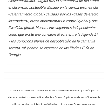
bienintencionada, surgida tras la conferencia de Río sobre
el desarrollo sostenible. Basada en la ciencia errónea del
«calentamiento global» causado por los «gases de efecto
invernadero», busca implementar un control global y una
fiscalidad global. Muchos investigadores independientes
creen que existe una conexión directa entre la Agenda 21
y los conocidos planes de despoblación de la camarilla
secreta, tal y como se expresan en las Piedras Guía de
Georgia.
Las Piedras Guía de Georgia constituyen un misterioso monumento en el que están grabados
diez «mandamientos» para una «Nueva Era de la Razón». ¿El primer mandamiento? Mantener la
población mundial por debajo de los 500 millones de personas. Aunque los autores del