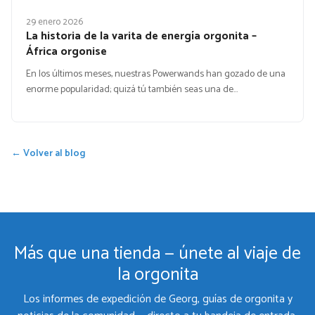
29 enero 2026
La historia de la varita de energía orgonita –
África orgonise
En los últimos meses, nuestras Powerwands han gozado de una
enorme popularidad; quizá tú también seas una de…
← Volver al blog
Más que una tienda — únete al viaje de
la orgonita
Los informes de expedición de Georg, guías de orgonita y