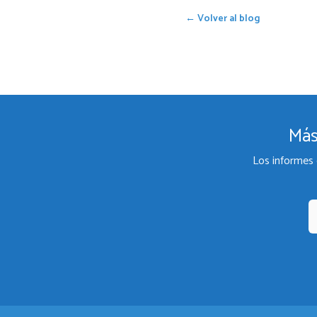
← Volver al blog
Más
Los informes 