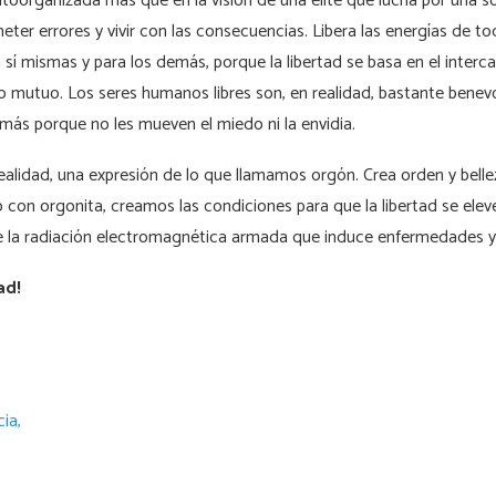
utoorganizada más que en la visión de una élite que lucha por una s
meter errores y vivir con las consecuencias. Libera las energías de t
sí mismas y para los demás, porque la libertad se basa en el interc
io mutuo. Los seres humanos libres son, en realidad, bastante benev
emás porque no les mueven el miedo ni la envidia.
realidad, una expresión de lo que llamamos orgón. Crea orden y belle
 con orgonita, creamos las condiciones para que la libertad se eleve
de la radiación electromagnética armada que induce enfermedades y
ad!
ia,