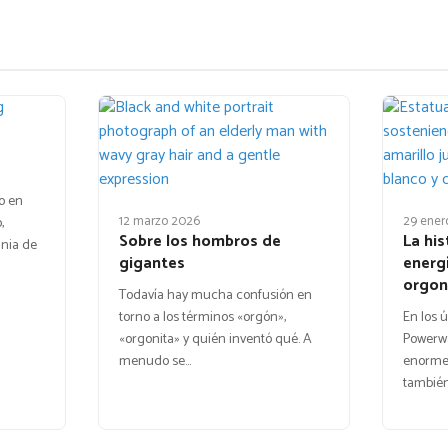
o en
12 marzo 2026
29 ener
,
Sobre los hombros de
La his
nia de
gigantes
energí
orgon
Todavía hay mucha confusión en
torno a los términos «orgón»,
En los 
«orgonita» y quién inventó qué. A
Powerw
menudo se…
enorme 
también