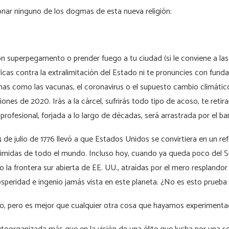
onar ninguno de los dogmas de esta nueva religión:
n superpegamento o prender fuego a tu ciudad (si le conviene a las 
ficas contra la extralimitación del Estado ni te pronuncies con fun
s como las vacunas, el coronavirus o el supuesto cambio climático
ones de 2020. Irás a la cárcel, sufrirás todo tipo de acoso, te retirar
 profesional, forjada a lo largo de décadas, será arrastrada por el bar
 de julio de 1776 llevó a que Estados Unidos se convirtiera en un re
rimidas de todo el mundo. Incluso hoy, cuando ya queda poco del 
 la frontera sur abierta de EE. UU., atraídas por el mero resplandor
speridad e ingenio jamás vista en este planeta. ¿No es esto prueba 
cto, pero es mejor que cualquier otra cosa que hayamos experimen