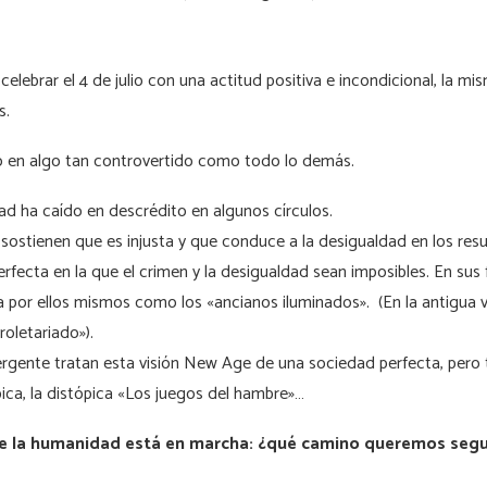
elebrar el 4 de julio con una actitud positiva e incondicional, la mi
ís.
o en algo tan controvertido como todo lo demás.
tad ha caído en descrédito en algunos círculos.
 sostienen que es injusta y que conduce a la desigualdad en los resu
fecta en la que el crimen y la desigualdad sean imposibles. En sus 
da por ellos mismos como los «ancianos iluminados». (En la antigua 
roletariado»).
vergente tratan esta visión New Age de una sociedad perfecta, pero
ópica, la distópica «Los juegos del hambre»…
 de la humanidad está en marcha: ¿qué camino queremos segu