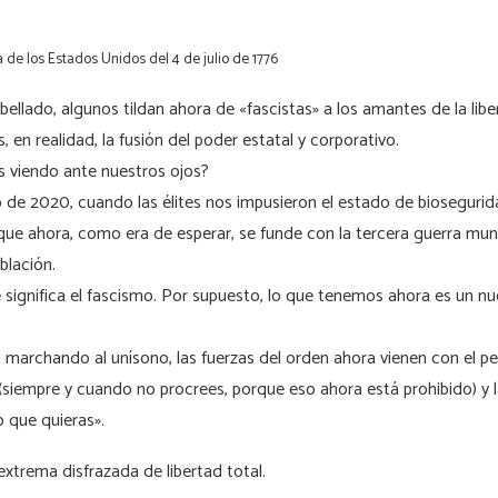
de los Estados Unidos del 4 de julio de 1776
bellado, algunos tildan ahora de «fascistas» a los amantes de la lib
, en realidad, la fusión del poder estatal y corporativo.
s viendo ante nuestros ojos?
de 2020, cuando las élites nos impusieron el estado de biosegurid
 que ahora, como era de esperar, se funde con la tercera guerra mun
blación.
significa el fascismo. Por supuesto, lo que tenemos ahora es un nu
o marchando al unísono, las fuerzas del orden ahora vienen con el pe
 (siempre y cuando no procrees, porque eso ahora está prohibido) y l
o que quieras».
extrema disfrazada de libertad total.