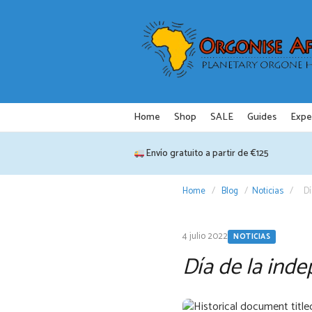
Saltar
al
contenido
Home
Shop
SALE
Guides
Expe
Envío gratuito a partir de €125
Home
/
Blog
/
Noticias
/
Dí
4 julio 2022
NOTICIAS
Día de la ind