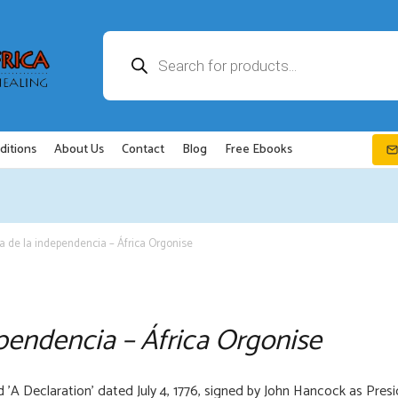
Búsqueda
de
productos
ditions
About Us
Contact
Blog
Free Ebooks
a de la independencia – África Orgonise
ependencia – África Orgonise