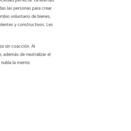
ociedad perfecta. La libertad
odas las personas para crear
ambio voluntario de bienes,
olentes y constructivos. Les
za sin coacción. Al
, además de neutralizar el
 nubla la mente.