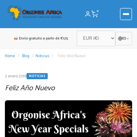
Saltar
al
0
contenido
Envío gratuito a partir de €125
ES
Home
/
Blog
/
Noticias
/
Feliz Año Nuevo
2 enero 2018
NOTICIAS
Feliz Año Nuevo