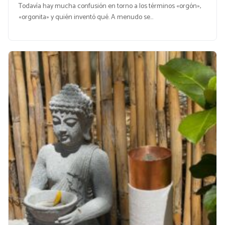
Todavía hay mucha confusión en torno a los términos «orgón»,
«orgonita» y quién inventó qué. A menudo se…