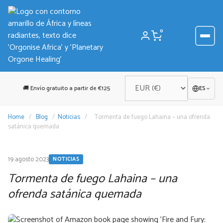
Saltar
al
contenido
0
🚚 Envío gratuito a partir de €125
ES
Home
/
Blog
/
Noticias
/
Tormenta de fuego Lahaina – una ofrenda
satánica quemada
19 agosto 2023
NOTICIAS
Tormenta de fuego Lahaina – una
ofrenda satánica quemada