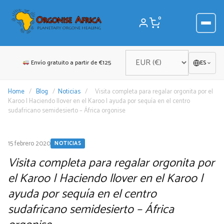
Saltar
al
0
contenido
Envío gratuito a partir de €125
ES
Home
/
Blog
/
Noticias
/
Visita completa para regalar orgonita por el
Karoo | Haciendo llover en el Karoo | ayuda por sequía en el centro
sudafricano semidesierto – África orgonise
15 febrero 2020
NOTICIAS
Visita completa para regalar orgonita por
el Karoo | Haciendo llover en el Karoo |
ayuda por sequía en el centro
sudafricano semidesierto – África