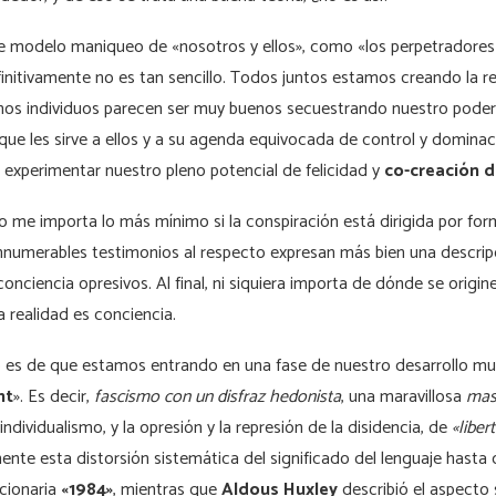
 modelo maniqueo de «nosotros y ellos», como «los perpetradores p
finitivamente no es tan sencillo. Todos juntos estamos creando la r
os individuos parecen ser muy buenos secuestrando nuestro poder
que les sirve a ellos y a su agenda equivocada de control y dominaci
experimentar nuestro pleno potencial de felicidad y
co-creación 
 me importa lo más mínimo si la conspiración está dirigida por for
 innumerables testimonios al respecto expresan más bien una descri
nciencia opresivos. Al final, ni siquiera importa de dónde se origi
 realidad es conciencia.
 es de que estamos entrando en una fase de nuestro desarrollo mun
ht
». Es decir,
fascismo con un disfraz hedonista
, una maravillosa
mas
ndividualismo, y la opresión y la represión de la disidencia, de
«liber
nte esta distorsión sistemática del significado del lenguaje hasta c
cionaria
«1984»
, mientras que
Aldous Huxley
describió el aspecto