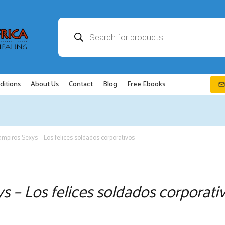
Búsqueda
de
productos
ditions
About Us
Contact
Blog
Free Ebooks
mpiros Sexys – Los felices soldados corporativos
s – Los felices soldados corporati