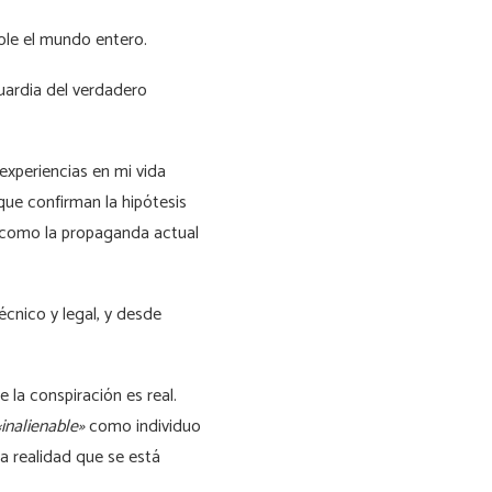
le el mundo entero.
guardia del verdadero
experiencias en mi vida
ue confirman la hipótesis
 como la propaganda actual
cnico y legal, y desde
 la conspiración es real.
«inalienable»
como individuo
ña realidad que se está