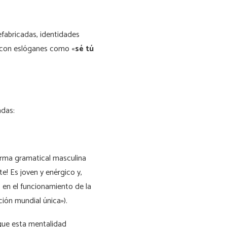
efabricadas, identidades
con eslóganes como «
sé tú
adas:
forma gramatical masculina
! Es joven y enérgico y,
 en el funcionamiento de la
ción mundial única»).
 que esta mentalidad