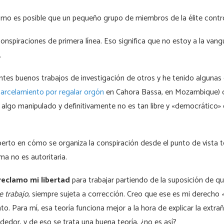
 es posible que un pequeño grupo de miembros de la élite contro
onspiraciones de primera línea. Eso significa que no estoy a la van
.
tes buenos trabajos de investigación de otros y he tenido algunas 
arcelamiento por regalar orgón
en Cahora Bassa, en Mozambique) q
algo manipulado y definitivamente no es tan libre y «democrático»
erto en cómo se organiza la conspiración desde el punto de vista té
ma no es autoritaria.
reclamo mi libertad
para trabajar partiendo de la suposición de que
e trabajo
, siempre sujeta a corrección. Creo que ese es mi derecho
o. Para mí, esa teoría funciona mejor a la hora de explicar la extra
dedor, y de eso se trata una buena teoría, ¿no es así?