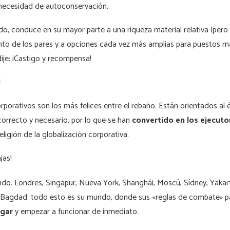
 necesidad de autoconservación.
ado, conduce en su mayor parte a una riqueza material relativa (per
to de los pares y a opciones cada vez más amplias para puestos más
dije: ¡Castigo y recompensa!
!
porativos son los más felices entre el rebaño. Están orientados al éxi
correcto y necesario, por lo que se han
convertido en los ejecuto
eligión de la globalización corporativa.
jas!
ndo. Londres, Singapur, Nueva York, Shanghái, Moscú, Sídney, Yaka
 Bagdad: todo esto es su mundo, donde sus «reglas de combate» p
ugar
y empezar a funcionar de inmediato.