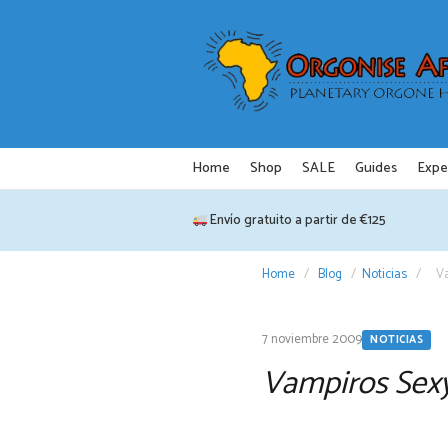
Saltar
al
contenido
Home
Shop
SALE
Guides
Expe
Envío gratuito a partir de €125
Home
/
Blog
/
Noticias
/
Va
7 noviembre 2009
NOTICIAS
Vampiros Sexy