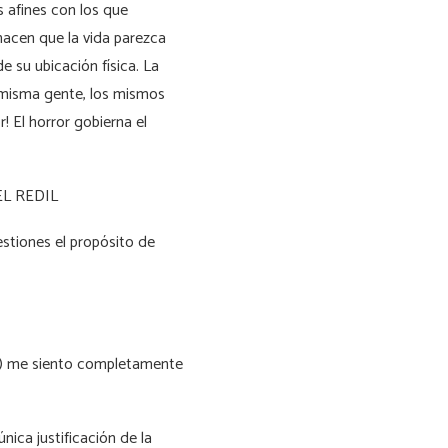
s afines con los que
 hacen que la vida parezca
 su ubicación física. La
a misma gente, los mismos
! El horror gobierna el
L REDIL
stiones el propósito de
o) me siento completamente
única justificación de la