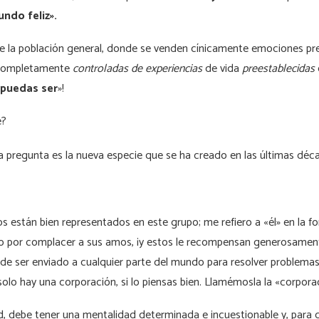
ndo feliz».
de la población general, donde se venden cínicamente emociones pr
ompletamente
controladas de experiencias
de vida
preestablecidas
 puedas ser
»!
e?
a pregunta es la nueva especie que se ha creado en las últimas déc
xos están bien representados en este grupo; me refiero a «él» en la 
so por complacer a sus amos, ¡y estos le recompensan generosamente
de ser enviado a cualquier parte del mundo para resolver problemas
olo hay una corporación, si lo piensas bien. Llamémosla la «corpora
ad, debe tener una mentalidad determinada e incuestionable y, para