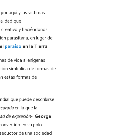
or aquí y las víctimas
ealidad que
 creativo y haciéndonos
ón parasitaria, en lugar de
del
paraíso
en la Tierra
.
mas de vida alienígenas
pción simbólica de formas de
nen estas formas de
dial que puede describirse
carada
en la que la
tad de expresión
».
George
onvertirlo en su polo
 seductor de una sociedad