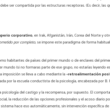
debe ser compartida por las estructuras receptoras. (Es decir, las q
mperio
corporativo
, en Irak, Afganistán, Irán, Corea del Norte y ot
ometido por completo
, se impone este paradigma de forma habitual
como habitantes de países del primer mundo o de enclaves del prim
cer mundo (si no formaras parte de ese grupo, no estarías leyendo e
la imposición se lleva a cabo mediante la
«
retroalimentación posi
da por la escuela conductista de la psicología, encabezada por B. F
 la psicología del castigo y la recompensa, por supuesto. El compo
cial, la reducción de las opciones profesionales y el acoso diario po
 sistema hace eso automáticamente, sin intervención específica de la