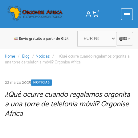
Saltar
al
0
contenido
Envío gratuito a partir de €125
ES
Home
/
Blog
/
Noticias
/
¿Qué ocurre cuando regalamos orgonita a
una torre de telefonía móvil? Orgonise Africa
22 marzo 2005
NOTICIAS
¿Qué ocurre cuando regalamos orgonita
a una torre de telefonía móvil? Orgonise
Africa