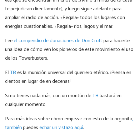
(las que se encuentran a menos de 5 km o 3 millas de tu casa
te perjudican directamente), y luego sigue adelante para
ampliar el radio de acción. «Regala» todos los lugares con
energías cuestionables. «Regala» ríos, lagos y el mar.
Lee
el compendio de donaciones de Don Croft
para hacerte
una idea de cómo ven los pioneros de este movimiento el uso
de los Towerbusters.
El
TB
es la munición universal del guerrero etérico. ¡Piensa en
cientos en lugar de en decenas!
Si no tienes nada más, con un montón de
TB
bastará en
cualquier momento.
Para más ideas sobre cómo empezar con esto de la orgonita
,
también
puedes
echar un vistazo aquí
.