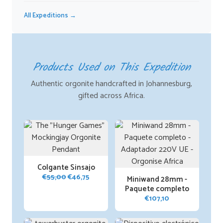
All Expeditions →
Products Used on This Expedition
Authentic orgonite handcrafted in Johannesburg,
gifted across Africa.
Colgante Sinsajo
El
El
€
55,00
€
46,75
Miniwand 28mm -
precio
precio
Paquete completo
original
actual
€
107,10
era:
es:
€55,00.
€46,75.