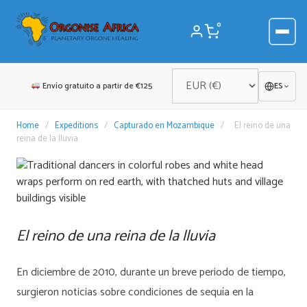
Saltar
al
0
contenido
Envío gratuito a partir de €125
ES
Home
/
Expeditions
/
Capturado en Mozambique
/
El reino de una
reina de la lluvia
El reino de una reina de la lluvia
En diciembre de 2010, durante un breve periodo de tiempo,
surgieron noticias sobre condiciones de sequía en la