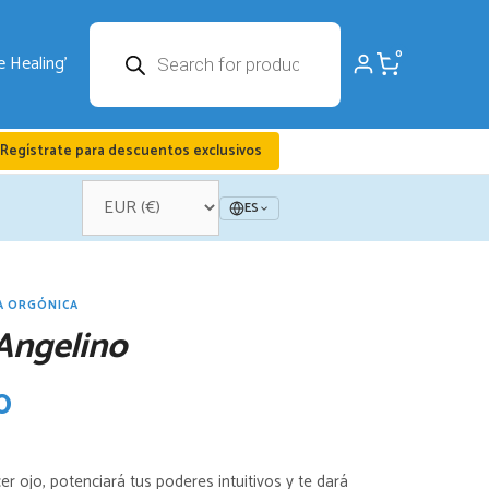
Búsqueda
0
de
productos
Regístrate para descuentos exclusivos
ES
A ORGÓNICA
Angelino
El
0
o
precio
cer ojo, potenciará tus poderes intuitivos y te dará