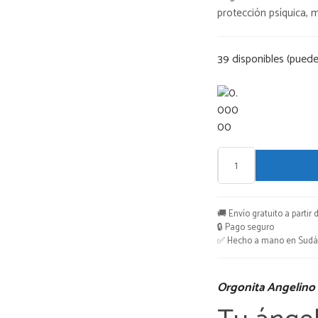
origin
protección psíquica, 
era:
39 disponibles (puede
€28,0
Orgonita
Angelino
cantidad
🚚 Envío gratuito a partir 
🔒 Pago seguro
✅ Hecho a mano en Sudáf
Orgonita Angelino