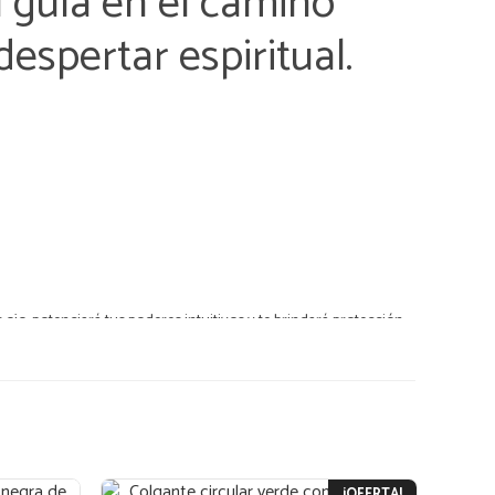
 guía en el camino
despertar espiritual.
r ojo, potenciará tus poderes intuitivos y te brindará protección
onal para tu aura.
0 mm, diámetro - 34 mm
o a mano y el producto final puede diferir ligeramente)
¡OFERTA!