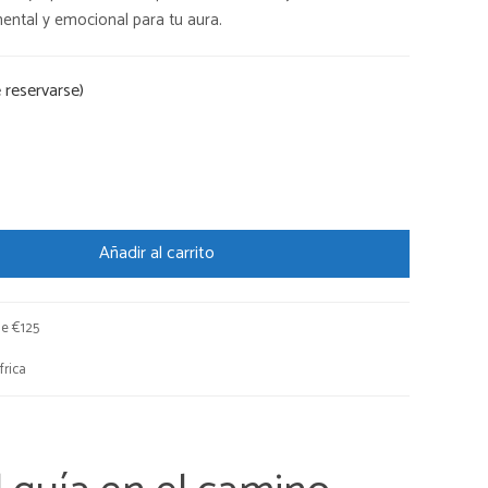
al
actual
mental y emocional para tu aura.
es:
 reservarse)
0.
€23,80.
Añadir al carrito
de €125
rica