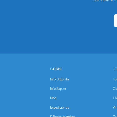
Los informes 
GUÍAS
T
Info Orgonita
To
Info Zapper
Cl
Blog
Co
Expediciones
Pi