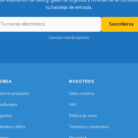
de expedición de Georg, guías de orgonita y noticias de la comunid
tu bandeja de entrada.
Suscribirse
Cancela cuando quieras.
IENDA
NOSOTROS
dos los productos
Sobre nosotros
oudbusters
FAQ
lgantes
Política de envío
rámides y HHGs
Términos y condiciones