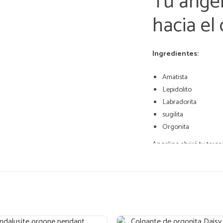
Tu ángel
hacia el 
Ingredientes:
Amatista
Lepidolito
Labradorita
sugilita
Orgonita
Angelino abrirá tu terce
psíquica, mental y emoci
Dimensiones: altura - 1
(Este producto está hech