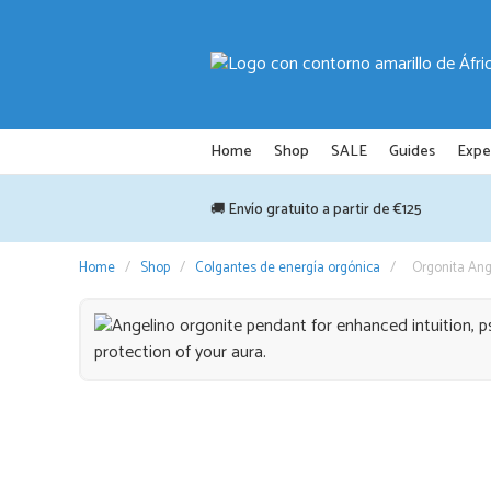
Saltar
al
contenido
Home
Shop
SALE
Guides
Expe
🚚 Envío gratuito a partir de €125
Home
/
Shop
/
Colgantes de energía orgónica
/
Orgonita Ang