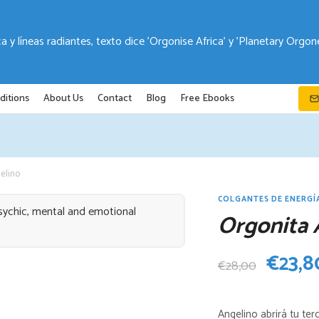
ditions
About Us
Contact
Blog
Free Ebooks
elino
COLGANTES DE ENERGÍ
Orgonita 
El
€
23,8
€
28,00
preci
Angelino abrirá tu ter