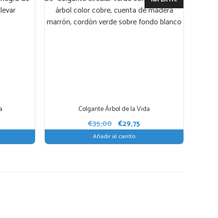
a
Colgante Árbol de la Vida
El
El
€
35,00
€
29,75
precio
precio
Añadir al carrito
original
actual
era:
es:
€35,00.
€29,75.