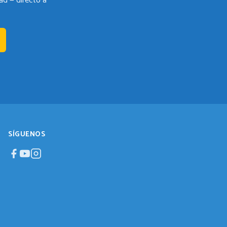
ad — directo a
SÍGUENOS