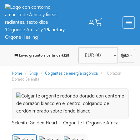
Saltar
al
contenido
0
🚚 Envío gratuito a partir de €125
ES
Home
/
Shop
/
Colgantes de energía orgónica
/
Corazón
Dorado Selenita
Selenite Golden Heart -- Orgonite | Orgonise Africa