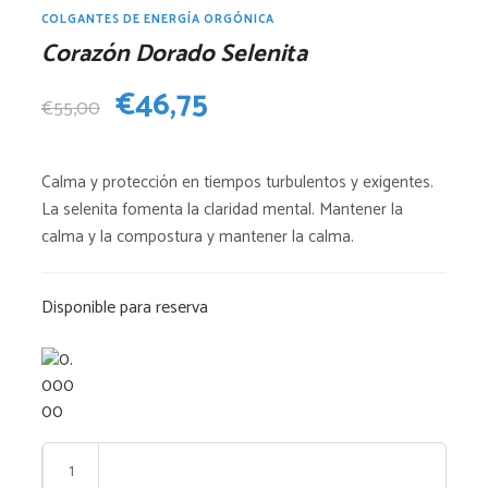
COLGANTES DE ENERGÍA ORGÓNICA
Corazón Dorado Selenita
El
El
€
46,75
€
55,00
precio
precio
Calma y protección en tiempos turbulentos y exigentes.
original
actual
La selenita fomenta la claridad mental. Mantener la
era:
es:
calma y la compostura y mantener la calma.
€55,00.
€46,75.
Disponible para reserva
Corazón