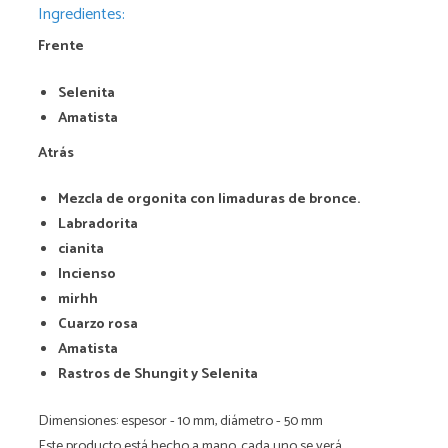
Ingredientes:
Frente
Selenita
Amatista
Atrás
Mezcla de orgonita con limaduras de bronce.
Labradorita
cianita
Incienso
mirhh
Cuarzo rosa
Amatista
Rastros de Shungit y Selenita
Dimensiones: espesor - 10 mm, diámetro - 50 mm
Este producto está hecho a mano, cada uno se verá