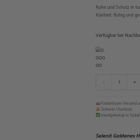
Ruhe und Schutz in tur
war:
Klarheit. Ruhig und g
€55,0
Verfügbar bei Nachbe
-
+
Selenit
Goldenes
Herz
Kostenloser Versand a
Menge
Sicherer Checkout
Handgefertigt in Südaf
Selenit Goldenes H