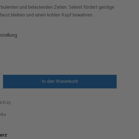
bulenten und belastenden Zeiten. Selenit fördert geistige
ist:
efasst bleiben und einen kühlen Kopf bewahren.
0
€46,75.
stellung
In den Warenkorb
b €125
rika
erz