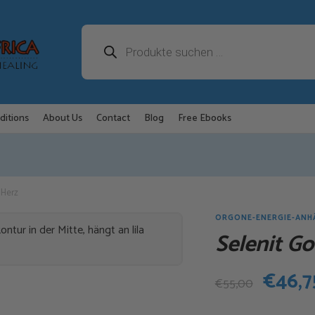
Products
search
ditions
About Us
Contact
Blog
Free Ebooks
 Herz
ORGONE-ENERGIE-ANH
Selenit G
Urspr
€
46,7
€
55,00
Preis