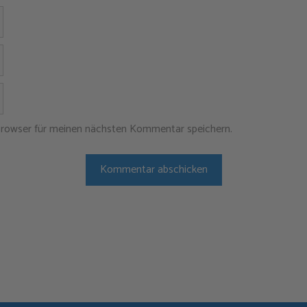
Name
E-
Mail-
Adresse
Website
Browser für meinen nächsten Kommentar speichern.