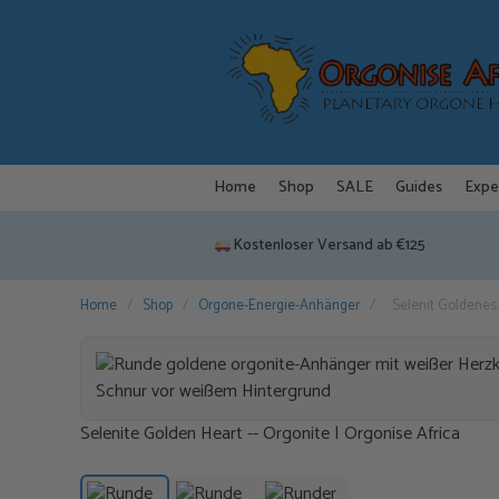
Zum
Inhalt
springen
Home
Shop
SALE
Guides
Expe
Kostenloser Versand ab €125
Home
/
Shop
/
Orgone-Energie-Anhänger
/
Selenit Goldenes
Selenite Golden Heart -- Orgonite | Orgonise Africa