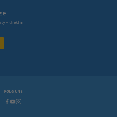
ise
y — direkt in
FOLG UNS