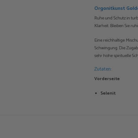
Orgonitkunst Gold
Ruhe und Schutz in turb
Klarheit. Bleiben Sie r
Eine reichhaltige Mischu
Schwingung. Die Zugabe
sehr hohe spirituelle S
Zutaten:
Vorderseite
Selenit
Amethyst
Zurück
Orgonitmischung
Labradorit