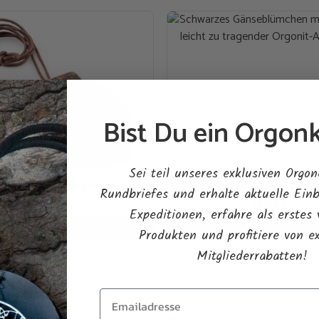
Kyanit
Weihrauch
Myrrhe
Rosenquarz
Amethyst
Spuren von Schun
Bist Du ein Orgonk
Abmessungen: Dicke – 
Dieses Produkt ist hand
Sei teil unseres exklusiven Orgon
Schwarzes Gänseblümchen-O
Muti Orgonitanhänger L
Rundbriefes und erhalte aktuelle Einb
€
28,00
€
69,00
Expeditionen, erfahre als erstes
In den Warenkorb
In den Warenkorb
Produkten und profitiere von e
Mitgliederrabatten!