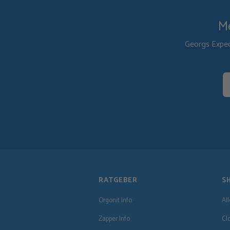
Me
Georgs Exped
RATGEBER
S
Orgonit Info
Al
Zapper Info
Cl