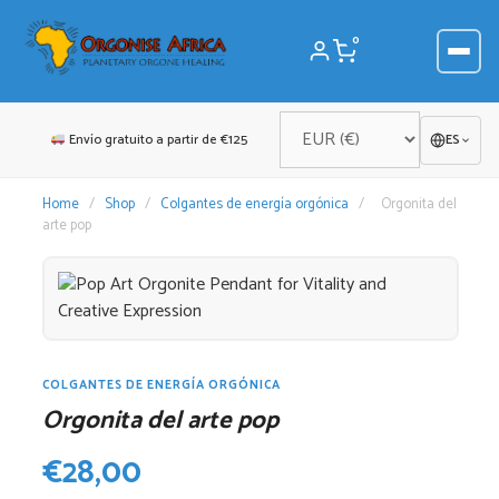
Saltar
al
0
contenido
Envío gratuito a partir de €125
ES
Home
/
Shop
/
Colgantes de energía orgónica
/
Orgonita del
arte pop
COLGANTES DE ENERGÍA ORGÓNICA
Orgonita del arte pop
€
28,00