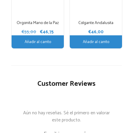
Orgonita Mano de la Paz
Colgante Andalusita
El
El
€
55,00
€
46,75
€
46,00
precio
precio
Añadir al carrito
Añadir al carrito
original
actual
era:
es:
€55,00.
€46,75.
Customer Reviews
Aún no hay reseñas. Sé el primero en valorar
este producto.