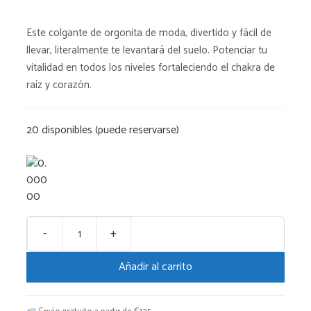
Este colgante de orgonita de moda, divertido y fácil de
llevar, literalmente te levantará del suelo. Potenciar tu
vitalidad en todos los niveles fortaleciendo el chakra de
raíz y corazón.
20 disponibles (puede reservarse)
-
+
Orgonita
del
Añadir al carrito
arte
pop
cantidad