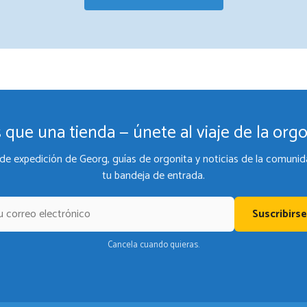
 que una tienda — únete al viaje de la orgo
de expedición de Georg, guías de orgonita y noticias de la comunid
tu bandeja de entrada.
Suscribirse
Cancela cuando quieras.