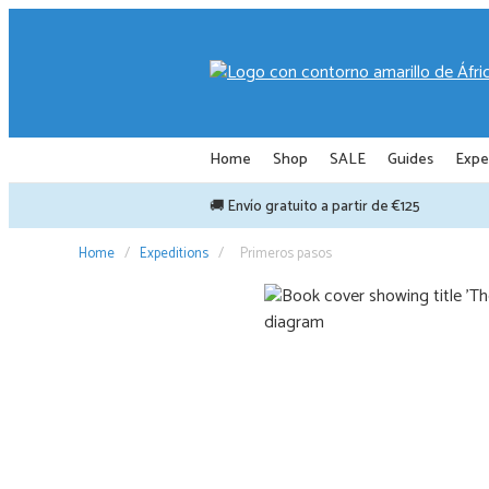
Saltar
al
contenido
Home
Shop
SALE
Guides
Expe
🚚 Envío gratuito a partir de €125
Home
/
Expeditions
/
Primeros pasos