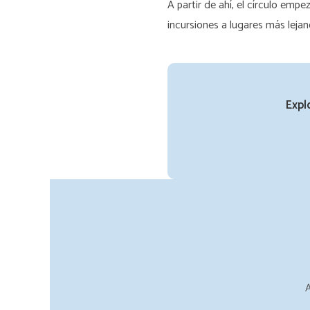
A partir de ahí, el círculo emp
incursiones a lugares más lej
Expl
A