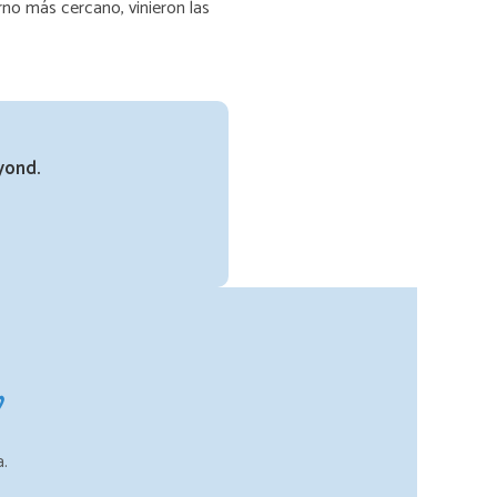
rno más cercano, vinieron las
yond.
n
a.