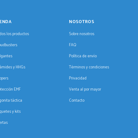
IENDA
NOSOTROS
dos los productos
Sobre nosotros
oudbusters
FAQ
lgantes
Política de envío
rámides y HHGs
Términos y condiciones
ppers
Privacidad
otección EMF
Venta al por mayor
gonita táctica
Contacto
quetes y kits
ertas