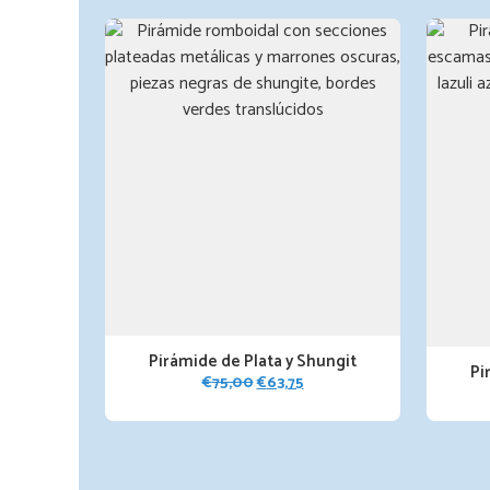
Pirámide de Plata y Shungit
Pi
El
El
€
75,00
€
63,75
precio
precio
original
actual
era:
es:
€75,00.
€63,75.