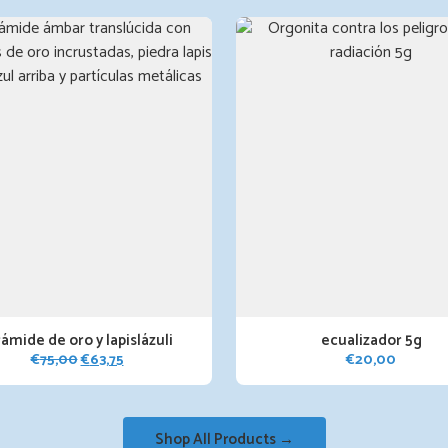
rámide de oro y lapislázuli
ecualizador 5g
El
El
€
75,00
€
63,75
€
20,00
precio
precio
original
actual
era:
es:
Shop All Products →
€75,00.
€63,75.