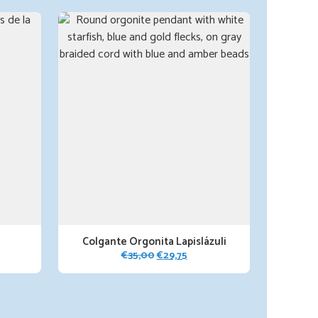
Colgante Orgonita Lapislázuli
El
El
€
35,00
€
29,75
precio
precio
original
actual
era:
es:
€35,00.
€29,75.