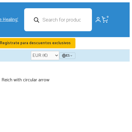
Búsqueda
0
de
productos
Regístrate para descuentos exclusivos
ES