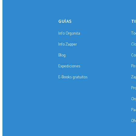
GUÍAS
T
Info Orgonita
To
Info Zapper
Cl
Blog
Co
Expediciones
Pi
E-Books gratuitos
Za
Pr
Or
Pa
Of