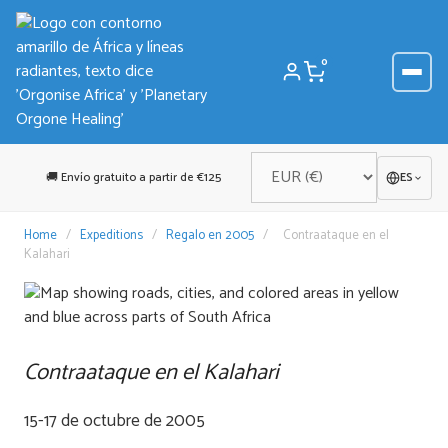
Saltar
al
contenido
0
🚚 Envío gratuito a partir de €125
ES
Home
/
Expeditions
/
Regalo en 2005
/
Contraataque en el
Kalahari
Contraataque en el Kalahari
15-17 de octubre de 2005