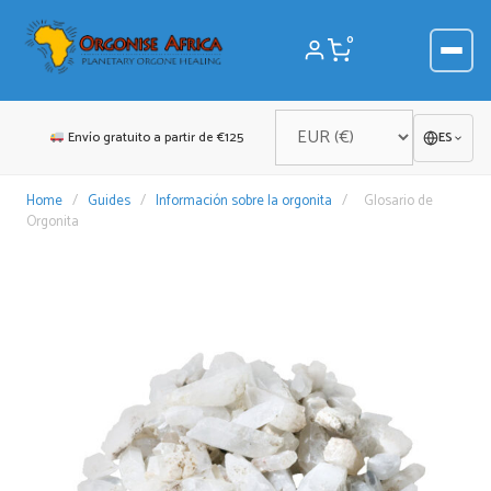
Saltar
al
0
contenido
Envío gratuito a partir de €125
ES
Home
/
Guides
/
Información sobre la orgonita
/
Glosario de
Orgonita