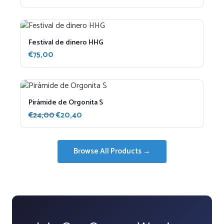
de
precios:
desde
€29,75
Festival de dinero HHG
hasta
€
75,00
€35,00
Pirámide de Orgonita S
El
El
€
24,00
€
20,40
precio
precio
original
actual
era:
es:
Browse All Products →
€24,00.
€20,40.