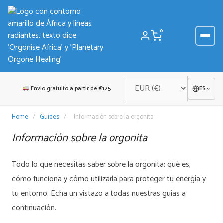
Saltar
al
contenido
0
Envío gratuito a partir de €125
ES
Home
/
Guides
/
Información sobre la orgonita
Información sobre la orgonita
Todo lo que necesitas saber sobre la orgonita: qué es,
cómo funciona y cómo utilizarla para proteger tu energía y
tu entorno. Echa un vistazo a todas nuestras guías a
continuación.