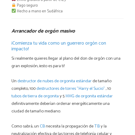
masivo
Pago seguro
cantidad
Hecho a mano en Sudáfrica
Arrancador de orgón masivo
¡Comienza tu vida como un guerrero orgón con
impacto!
Si realmente quieres llegar al plano del don de orgón con una
gran explosión, ¡esto es para ti!
Un
destructor de nubes de orgonita estándar
de tamaño
completo, 100
destructores de torres "Harry el Sucio"
, 10
tubos de tierra de orgonita
y 5
HHG de orgonita estándar
definitivamente deberían ordenar energéticamente una
ciudad de tamaño mediano.
Como sabrá, un
CB
necesita la propagación de
TB
y la
neutralización efectiva de las torres de telefonía celular y