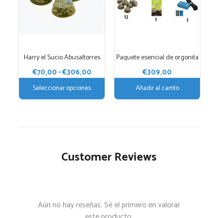
Las
opciones
se
pueden
elegir
Harry el Sucio Abusaltorres
Paquete esencial de orgonita
en
la
Rango
€
70,00
-
€
306,00
€
309,00
página
de
Seleccionar opciones
Añadir al carrito
precios:
de
desde
producto
€70,00
hasta
€306,00
Customer Reviews
Aún no hay reseñas. Sé el primero en valorar
este producto.