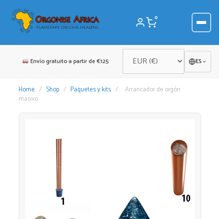
Saltar
al
0
contenido
Envío gratuito a partir de €125
ES
Home
/
Shop
/
Paquetes y kits
/
Arrancador de orgón
masivo