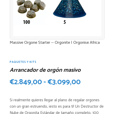
Massive Orgone Starter -- Orgonite | Orgonise Africa
PAQUETES Y KITS
Arrancador de orgón masivo
Rango
€
2.849,00
-
€
3.099,00
de
Si realmente quieres llegar al plano de regalar orgones
precios:
con un gran estruendo, ¡esto es para ti! Un Destructor de
Nube de Orgonita Estándar de tamaño completo, 100