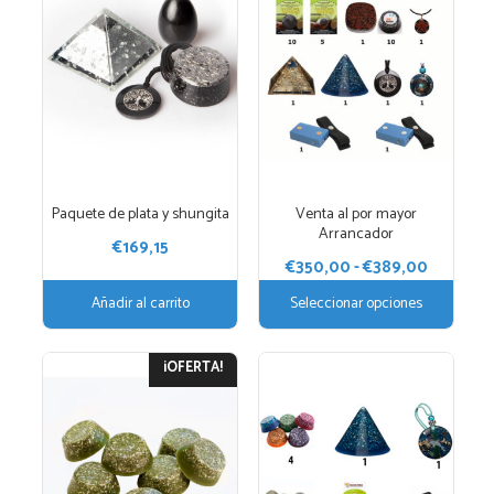
tiene
múltiples
variantes.
Las
opciones
se
pueden
elegir
Paquete de plata y shungita
Venta al por mayor
en
Arrancador
la
€
169,15
Rango
€
350,00
-
€
389,00
página
de
de
Añadir al carrito
Seleccionar opciones
precios:
producto
desde
Este
€350,00
¡OFERTA!
hasta
producto
€389,00
tiene
múltiples
variantes.