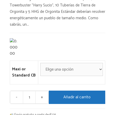
desde
Towerbuster "Harry Sucio", 10 Tuberías de Tierra de
€2.849,00
Orgonita y 5 HHG de Orgonita Estándar deberían resolver
energéticamente un pueblo de tamaño medio. Como
hasta
sabrás, un...
€3.099,00
Maxi or
Standard CB
-
+
Añadir al carrito
Arrancador
de
orgón
Envío gratuito a partir de €125