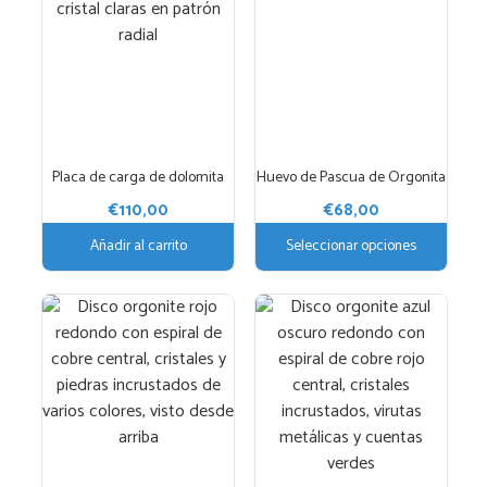
múltiples
variantes.
Las
opciones
se
pueden
elegir
Placa de carga de dolomita
Huevo de Pascua de Orgonita
en
€
110,00
€
68,00
la
página
Añadir al carrito
Seleccionar opciones
de
producto