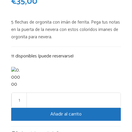
€
35,00
5 flechas de orgonita con imán de ferrita. Pega tus notas
en la puerta de la nevera con estos coloridos imanes de
orgonita para nevera.
11 disponibles (puede reservarse)
5
flechas
Añadir al carrito
de
nevera
de