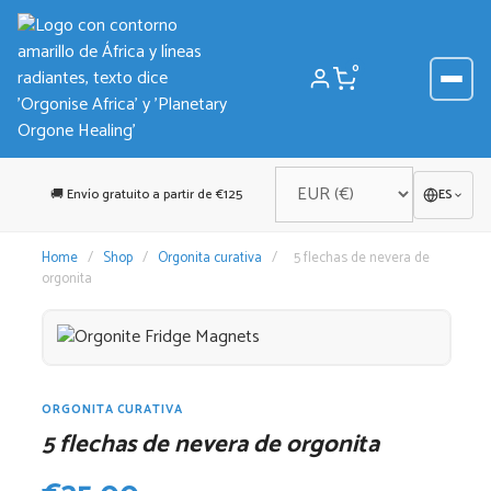
Saltar
al
contenido
0
🚚 Envío gratuito a partir de €125
ES
Home
/
Shop
/
Orgonita curativa
/
5 flechas de nevera de
orgonita
ORGONITA CURATIVA
5 flechas de nevera de orgonita