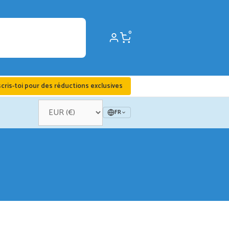
0
scris-toi pour des réductions exclusives
FR