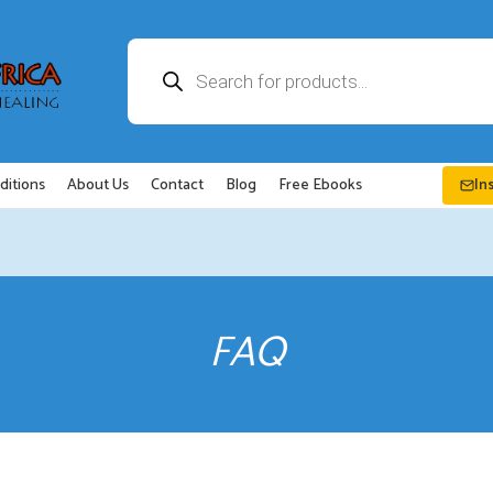
Recherche
de
produits
ditions
About Us
Contact
Blog
Free Ebooks
In
FAQ