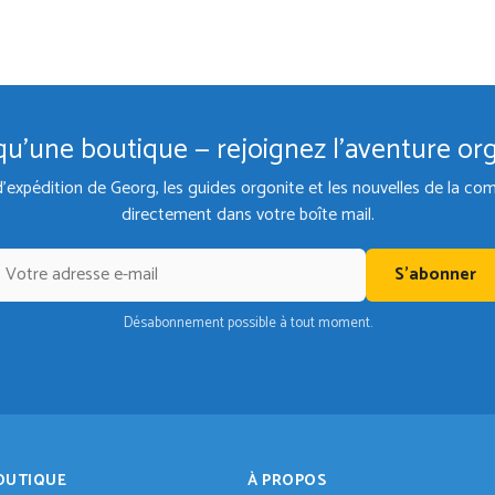
qu'une boutique — rejoignez l'aventure or
d'expédition de Georg, les guides orgonite et les nouvelles de la 
directement dans votre boîte mail.
S'abonner
Désabonnement possible à tout moment.
OUTIQUE
À PROPOS