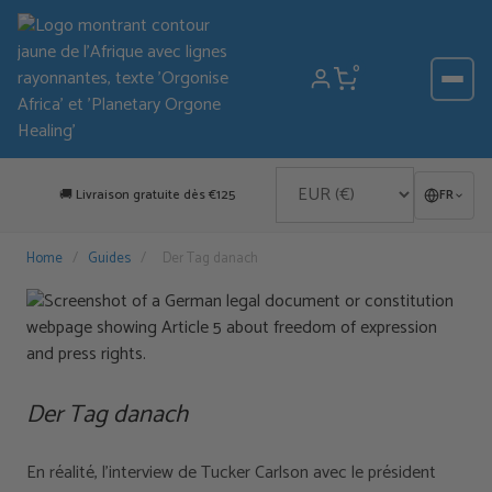
Aller
au
contenu
0
🚚 Livraison gratuite dès €125
FR
Home
/
Guides
/
Der Tag danach
Der Tag danach
En réalité, l'interview de Tucker Carlson avec le président