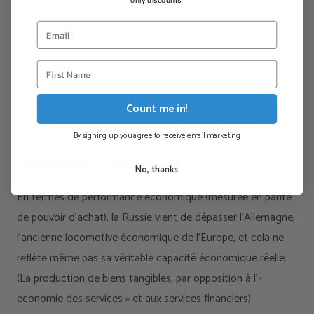
Cliquez ici pour voir la vidéo
Le fait est, que cela nous plaise ou non, que la Russie est un
pays immense et important qui, avec la Chine, se trouve à la
tête du nouvel ordre mondial multipolaire. Son importance
Count me in!
ne cesse de croître, car c’est précisément dans les pays du
By signing up, you agree to receive email marketing
Sud (où je vis moi-même) que son rôle est perçu de manière
majoritairement positive.
No, thanks
En termes de performance économique (mesurée en parité
de pouvoir d’achat), la Russie vient de dépasser l’Allemagne,
l’ancienne locomotive économique de l’Europe, et cela ne
reflète même pas sa véritable capacité économique réelle.
(La production de biens tangibles, par opposition à l’«
économie des services » et aux services financiers)