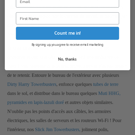
jolie
pyramide
pour ton poste de travail, qui fera parfaitement
office de presse-papier. Sur le chemin du travail, tu pourrais par
exemple cacher quelques
Towerbusters
dans les buissons à
Count me in!
proximité.
By signing up, you agree to receive email marketing
Si tu as un accès total, par exemple parce que c'est ton
entreprise et que tu souhaites contribuer à une ambiance de
No, thanks
travail plus heureuse et plus productive, alors tu n'as pas besoin
de te retenir. Entoure le bureau de l'extérieur avec plusieurs
Dirty Harry Towerbusters
, enfonce quelques
tubes de terre
dans le sol, et distribue dans le bureau quelques
Muti HHG,
pyramides en lapis-lazuli doré
et autres objets similaires.
N'oublie pas les points d'accès aux câbles, les armoires
électriques, les salles de serveurs et les routeurs Wi-Fi ! Pour
l'intérieur, nos
Slick Jim Towerbusters,
joliment polis,