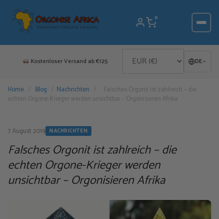
Zum
Inhalt
0
springen
Kostenloser Versand ab €125
DE
Home
/
Blog
/
Nachrichten
/
Falsches Orgonit ist zahlreich – die
echten Orgone-Krieger werden unsichtbar – Orgonisieren Afrika
7 August 2019
NACHRICHTEN
Falsches Orgonit ist zahlreich – die
echten Orgone-Krieger werden
unsichtbar – Orgonisieren Afrika