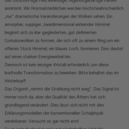
das torusförmige Feld lebendige, regenbogenartige Farben
annimmt. Wir Normalsterblichen werden höchstwahrscheinlich
„nur“ dramatische Veränderungen der Wolken sehen: Ein
amorpher, suppiger, zweidimensional wirkender Himmel
beginnt sich zu klar gegliederten, gut definierten
Cumuluswolken zu formen, die sich oft zu einem Ring um ein
offenes Stück Himmel, ein blaues Loch, formieren. Dies deutet
auf einen starken Energiewirbel hin.
Dennoch ist kein einziger Kristall erforderlich, um diese
kraftvolle Transformation zu bewirken. Bitte behaltet das im
Hinterkopf!
Das Orgonit „nimmt die Strahlung nicht weg“. Das Signal ist
immer noch da, aber die Qualität des Äthers hat sich
grundlegend verändert. Dies lässt sich nicht mit den
Erklärungsmodellen der konventionellen Schulphysik
vereinbaren. Versucht es gar nicht erst!