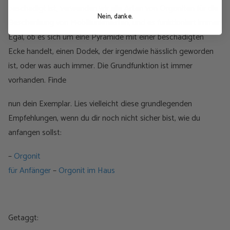
beschädigt ist, verwenden wir alle Arten von Orgoniten für die
Nein, danke.
Beschenkung von Mobilfunkmasten, und es funktioniert immer.
Egal, ob es sich um eine Pyramide mit einer beschädigten
Ecke handelt, einen Dodek, der irgendwie hässlich geworden
ist, oder was auch immer. Die Grundfunktion ist immer
vorhanden. Finde
nun dein Exemplar. Lies vielleicht diese grundlegenden
Empfehlungen, wenn du dir noch nicht sicher bist, wie du
anfangen sollst:
–
Orgonit
für Anfänger
–
Orgonit im Haus
Getaggt: