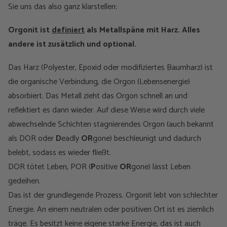
Sie uns das also ganz klarstellen:
Orgonit ist
definiert
als Metallspäne mit Harz. Alles
andere ist zusätzlich und optional.
Das Harz (Polyester, Epoxid oder modifiziertes Baumharz) ist
die organische Verbindung, die Orgon (Lebensenergie)
absorbiert. Das Metall zieht das Orgon schnell an und
reflektiert es dann wieder. Auf diese Weise wird durch viele
abwechselnde Schichten stagnierendes Orgon (auch bekannt
als DOR oder
D
eadly
OR
gone) beschleunigt und dadurch
belebt, sodass es wieder fließt.
DOR tötet Leben, POR (
P
ositive
OR
gone) lässt Leben
gedeihen.
Das ist der grundlegende Prozess. Orgonit lebt von schlechter
Energie. An einem neutralen oder positiven Ort ist es ziemlich
träge. Es besitzt keine eigene starke Energie, das ist auch