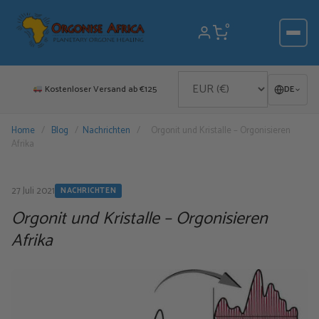
Zum
Inhalt
0
springen
Kostenloser Versand ab €125
DE
Home
/
Blog
/
Nachrichten
/
Orgonit und Kristalle – Orgonisieren
Afrika
27 Juli 2021
NACHRICHTEN
Orgonit und Kristalle – Orgonisieren
Afrika