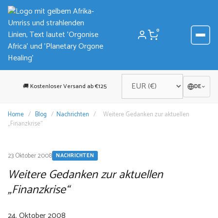
Zum
Inhalt
springen
0
🚚 Kostenloser Versand ab €125
DE
Home
/
Blog
/
Nachrichten
/
Weitere Gedanken zur aktuellen
„Finanzkrise“
23 Oktober 2008
NACHRICHTEN
Weitere Gedanken zur aktuellen
„Finanzkrise“
24. Oktober 2008