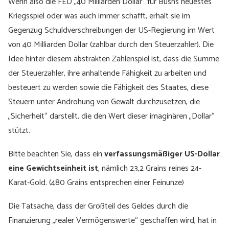
Wenn also die FED „40 Milliarden Dollar“ für Bushs neuestes
Kriegsspiel oder was auch immer schafft, erhält sie im
Gegenzug Schuldverschreibungen der US-Regierung im Wert
von 40 Milliarden Dollar (zahlbar durch den Steuerzahler). Die
Idee hinter diesem abstrakten Zahlenspiel ist, dass die Summe
der Steuerzahler, ihre anhaltende Fähigkeit zu arbeiten und
besteuert zu werden sowie die Fähigkeit des Staates, diese
Steuern unter Androhung von Gewalt durchzusetzen, die
„Sicherheit“ darstellt, die den Wert dieser imaginären „Dollar“
stützt.
Bitte beachten Sie, dass ein
verfassungsmäßiger US-Dollar
eine Gewichtseinheit ist
, nämlich 23,2 Grains reines 24-
Karat-Gold. (480 Grains entsprechen einer Feinunze)
Die Tatsache, dass der Großteil des Geldes durch die
Finanzierung „realer Vermögenswerte“ geschaffen wird, hat in