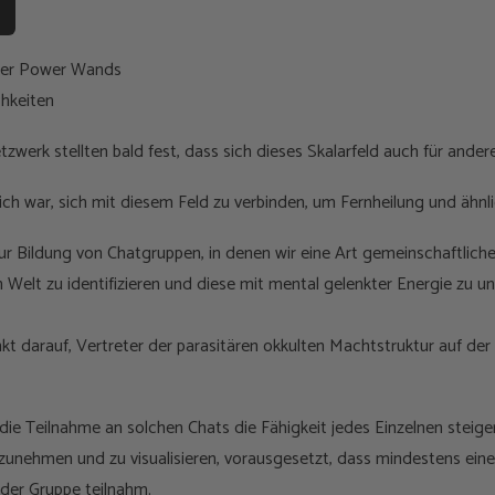
erer Power Wands
hkeiten
tzwerk stellten bald fest, dass sich dieses Skalarfeld auch für and
ich war, sich mit diesem Feld zu verbinden, um Fernheilung und ähnli
zur Bildung von Chatgruppen, in denen wir eine Art gemeinschaftlich
 Welt zu identifizieren und diese mit mental gelenkter Energie zu un
kt darauf, Vertreter der parasitären okkulten Machtstruktur auf der
 die Teilnahme an solchen Chats die Fähigkeit jedes Einzelnen steiger
rzunehmen und zu visualisieren, vorausgesetzt, dass mindestens ein
 der Gruppe teilnahm.