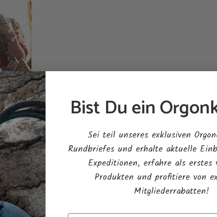
Bist Du ein Orgonk
en von seiner Frau Carol unterstützt, die über ausgeprägte hellseh
twicklung aller anderen wichtigen Orgonit-Geräte eine Schlüsselrolle
Sei teil unseres exklusiven Orgon
Rundbriefes und erhalte aktuelle Einb
-Kristall, ein in eine Möbiusspirale gewickelter Quarzkristall, der mi
betrieben wurde.
Expeditionen, erfahre als erstes
Produkten und profitiere von e
Mitgliederrabatten!