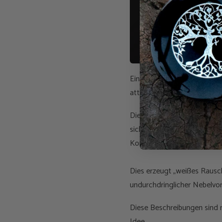
Ein typischer SP-Kristall mi
attraktiv aussehen mussten.
Die Möbiusspirale (benannt
sich selbst zurückgewunden
Komponente übrig bleibt. Die
Dies erzeugt „weißes Rausch
undurchdringlicher Nebelvor
Diese Beschreibungen sind 
Idee