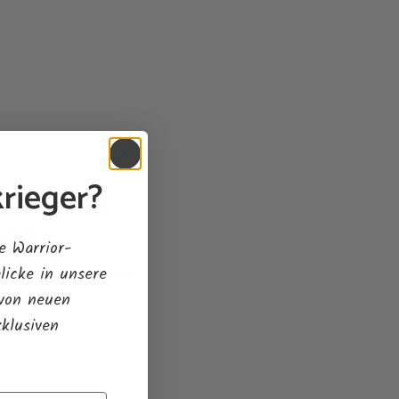
rieger?
erische Fähigkeiten
 spielte.
e Warrior-
licke in unsere
t einem einfachen Zapper
 von neuen
xklusiven