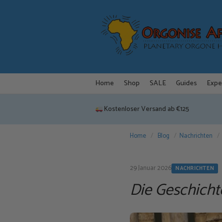
Zum
Inhalt
springen
Home
Shop
SALE
Guides
Expe
Kostenloser Versand ab €125
Home
/
Blog
/
Nachrichten
/
29 Januar 2026
NACHRICHTEN
Die Geschicht