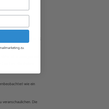
cht poliert waren und nicht
ailmarketing zu.
1869) ist sozusagen auf
 und nur die skalare
n.
ernbeobachter) wie ein
 veranschaulichen. Die