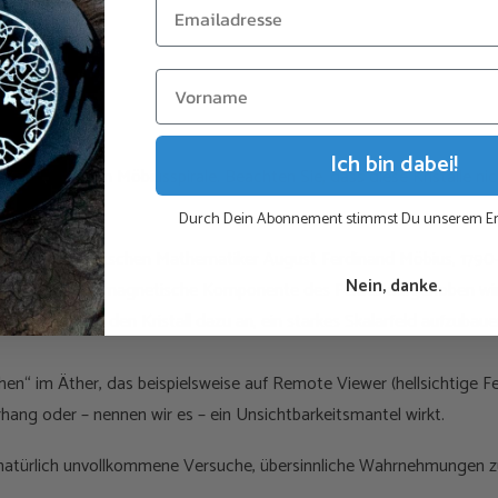
Ich bin dabei!
t einer einfachen Möbiusspirale. Beachten Sie, dass diese Kristalle ni
Durch Dein Abonnement stimmst Du unserem Em
 nach dem deutschen Mathematiker August Ferdinand Möbius, 1790–
Nein, danke.
, wodurch die magnetische Komponente des Feldes aufgehoben wird
se Welle regt den Kristall dazu an, ein starkes Skalarfeld aufzubaue
en“ im Äther, das beispielsweise auf Remote Viewer (hellsichtige F
hang oder – nennen wir es – ein Unsichtbarkeitsmantel wirkt.
natürlich unvollkommene Versuche, übersinnliche Wahrnehmungen zu