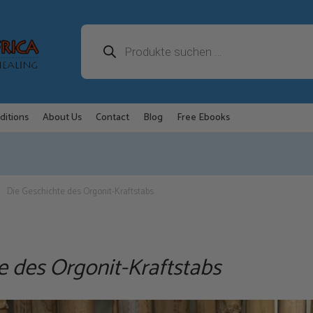
Products
search
ditions
About Us
Contact
Blog
Free Ebooks
Die Geschichte des Orgonit-Kraftstabs
e des Orgonit-Kraftstabs