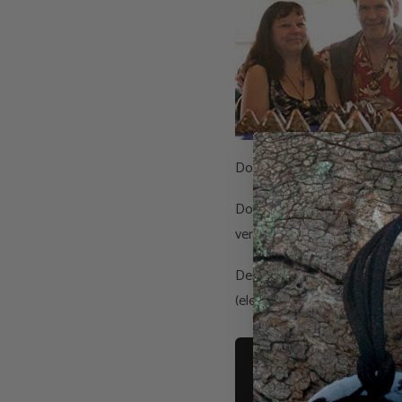
Don und Carol Croft
Don wurde bei diesem Vorhab
verfügte und auch bei der En
Der erste Schritt war der SP
(elektrischem Impulsgeber) 