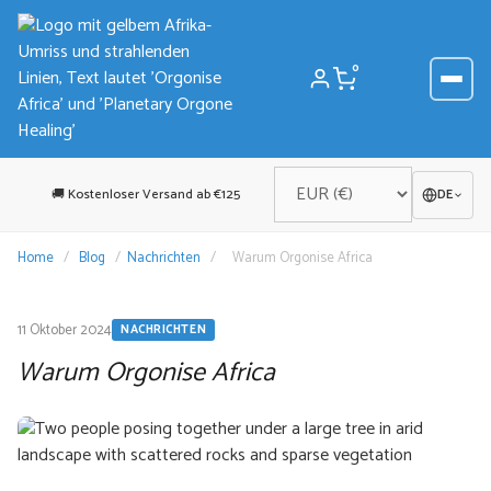
Zum
Inhalt
springen
0
🚚 Kostenloser Versand ab €125
DE
Home
/
Blog
/
Nachrichten
/
Warum Orgonise Africa
11 Oktober 2024
NACHRICHTEN
Warum Orgonise Africa