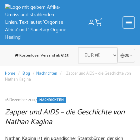
Zum
Inhalt
springen
0
🚚 Kostenloser Versand ab €125
DE
Home
/
Blog
/
Nachrichten
/
Zapper und AIDS – die Geschichte von
Nathan Kagina
16 Dezember 2007
NACHRICHTEN
Zapper und AIDS – die Geschichte von
Nathan Kagina
Nathan Kagina ist ein ugandischer Staatsbürger, der sich