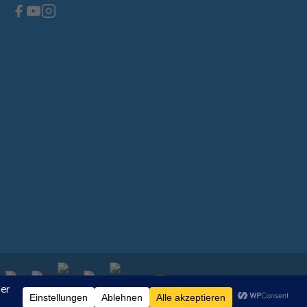
 10 mm, Durchmesser – 34 mm, leicht linsenförmig.
handgefertigt und das Endprodukt kann leicht