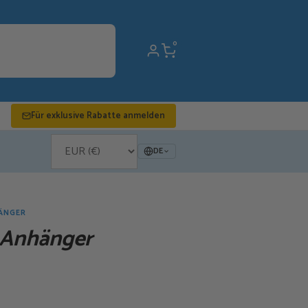
0
Für exklusive Rabatte anmelden
DE
ÄNGER
 Anhänger