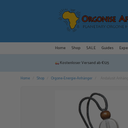
Zum
Inhalt
springen
Home
Shop
SALE
Guides
Expe
Kostenloser Versand ab €125
Home
/
Shop
/
Orgone-Energie-Anhänger
/
Andalusit Anhän