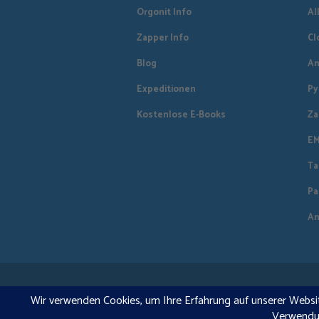
Orgonit Info
Al
Zapper Info
Cl
Blog
An
Expeditionen
Py
Kostenlose E-Books
Za
EM
Ta
Pa
An
DE
€1