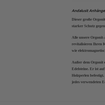
Andalusit Anhänge
Dieser große Orgonit
starker Schutz gegen
Alle unsere Orgonit-
revitalisieren Ihren
wie elektromagnetis
Außer dem Orgonit e
Edelsteine. Er ist a
Holzperlen befestigt.
jedes verwendeten Ed
Ich habe
in meinem B
August 2010 über And