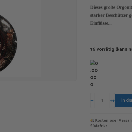
Dieses große Orgonit
starker Beschützer g
Einflüsse...
76 vorrätig (kann 
Andalusit
In de
-
-
+
+
Anhänger
Menge
Kostenloser Versan
Südafrika