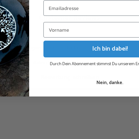
Bitte beachten Sie, d
Customer Reviews
Kontaktpersonen, in
abgebildet + gegenü
Ich bin dabei!
eine Bewertungen. Seien Sie der Erste, der dieses Produkt be
Zeigt Bewertungen in allen Sprachen an (33)
Durch Dein Abonnement stimmst Du unserem Em
Bewertung schreiben
Nein, danke.