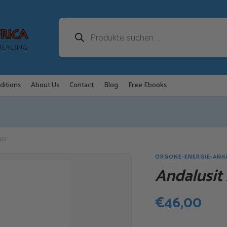
Products
search
ditions
About Us
Contact
Blog
Free Ebooks
ger
ORGONE-ENERGIE-ANH
Andalusit
€
46,00