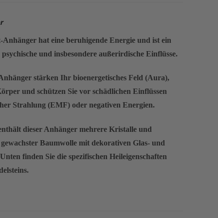
r
-Anhänger hat eine beruhigende Energie und ist ein
 psychische und insbesondere außerirdische Einflüsse.
Anhänger stärken Ihr bioenergetisches Feld (Aura),
 Körper und schützen Sie vor schädlichen Einflüssen
cher Strahlung (EMF) oder negativen Energien.
nthält dieser Anhänger mehrere Kristalle und
uf gewachster Baumwolle mit dekorativen Glas- und
 Unten finden Sie die spezifischen Heileigenschaften
elsteins.
log-Beitrag über meinen
Besuch bei Credo Mutwa
im
alusit gesprochen. Credo erzählte mir, dass