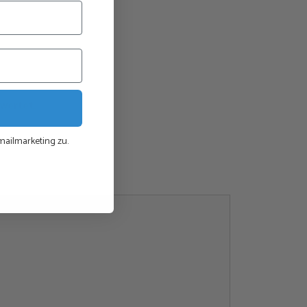
ass sie 6 Finger haben, wie zahlreiche
sbesondere aus Südamerika, berichten. (5 Finger
berliegender Daumen)
wertet.
ailmarketing zu.