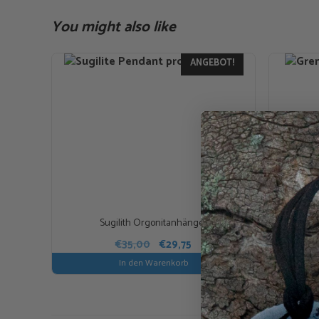
You might also like
ANGEBOT!
Sugilith Orgonitanhänger
„
Ursprünglicher
Aktueller
€
35,00
€
29,75
Preis
Preis
In den Warenkorb
war:
ist:
€35,00
€29,75.