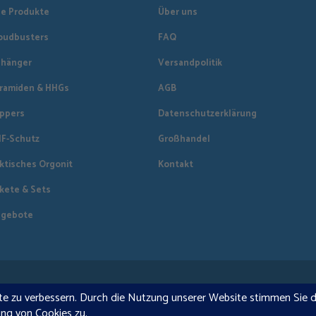
Abmessungen: Dicke –
le Produkte
Über uns
oudbusters
FAQ
(Dieses Produkt ist 
abweichen)
hänger
Versandpolitik
ramiden & HHGs
AGB
ppers
Datenschutzerklärung
F-Schutz
Großhandel
ktisches Orgonit
Kontakt
kete & Sets
gebote
25 kostenloser Versand · © 2026 Orgonise Africa