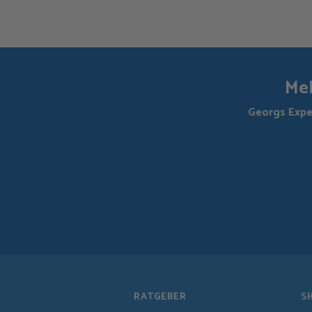
Meh
Georgs Expe
RATGEBER
S