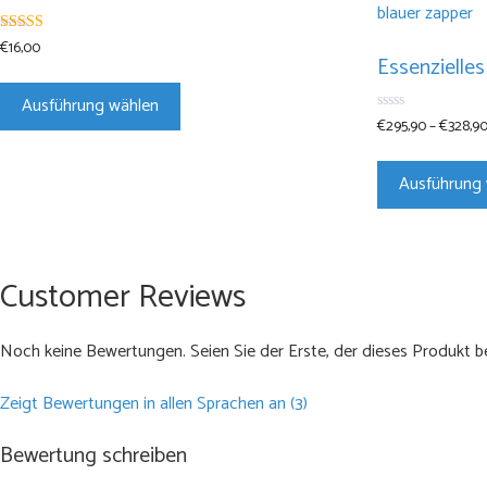
€
16,00
4.94
von 5
Essenzielles
Dieses
Produkt
Ausführung wählen
€
295,90
–
€
328,9
0
weist
v
mehrere
o
n
Varianten
Ausführung
5
auf.
Die
Optionen
Customer Reviews
können
auf
der
Noch keine Bewertungen. Seien Sie der Erste, der dieses Produkt b
Produktseite
gewählt
Zeigt Bewertungen in allen Sprachen an (3)
werden
Bewertung schreiben