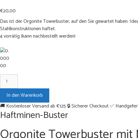
€
20,00
Das ist der Orgonite Towerbuster, auf den Sie gewartet haben: Idea
Stahlkonstruktionen haftet.
4 vorrätig (kann nachbestellt werden)
Haftminen-
Buster
Menge
In den Warenkorb
🚚 Kostenloser Versand ab €125
🔒 Sicherer Checkout
✅ Handgeferti
Haftminen-Buster
Orgonite Towerbuster mit