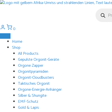
Zum
Inhalt
Products
search
springen
0
Home
Shop
All Products
Gepulste Orgonit-Geräte
Orgone Zapper
Orgonitpyramiden
Orgonit-Cloudbusters
Taktisches Orgonit
Orgone-Energie-Anhänger
Silber & Shungite
EMF-Schutz
Gold & Lapis