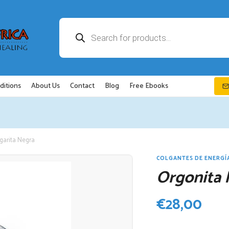
Búsqueda
de
productos
ditions
About Us
Contact
Blog
Free Ebooks
garita Negra
COLGANTES DE ENERGÍ
Orgonita 
€
28,00