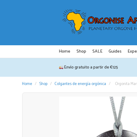
Saltar
al
contenido
Home
Shop
SALE
Guides
Expe
Envío gratuito a partir de €125
Home
/
Shop
/
Colgantes de energía orgónica
/
Orgonita Mar