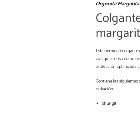
Orgonita Margarita
Colgant
margari
Este hermoso colgante 
cualquier cosa como un 
protección optimizada c
Contiene las siguientes
radiación:
Shungit
Cuarzo
Turmalina Negra
Galenita
Integrado en nuestra m