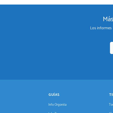
Más
Los informes 
GUÍAS
T
Info Orgonita
To