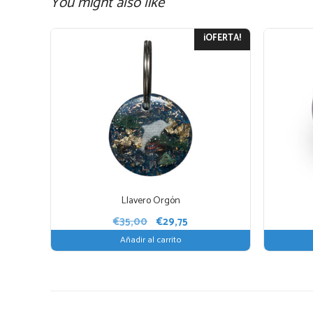
You might also like
¡OFERTA!
Llavero Orgón
El
El
€
35,00
€
29,75
precio
precio
Añadir al carrito
original
actual
era:
es:
€35,00.
€29,75.