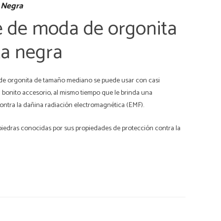
 Negra
e de moda de orgonita
ta negra
de orgonita de tamaño mediano se puede usar con casi
bonito accesorio, al mismo tiempo que le brinda una
ontra la dañina radiación electromagnética (EMF).
 piedras conocidas por sus propiedades de protección contra la
ezcla de orgonita estándar probada y comprobada.