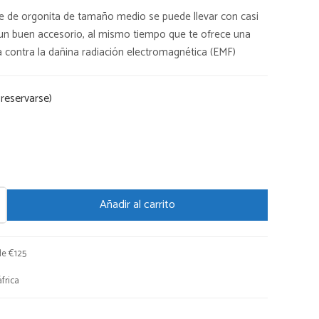
e de orgonita de tamaño medio se puede llevar con casi
un buen accesorio, al mismo tiempo que te ofrece una
 contra la dañina radiación electromagnética (EMF)
 reservarse)
Añadir al carrito
 de €125
frica