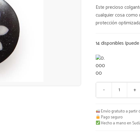
Este precioso colgant
cualquier cosa como 
protección optimizada
14 disponibles (puede
-
+
Orgonita
Margarita
Negra
Envío gratuito a partir
cantidad
Pago seguro
Hecho a mano en Sudá