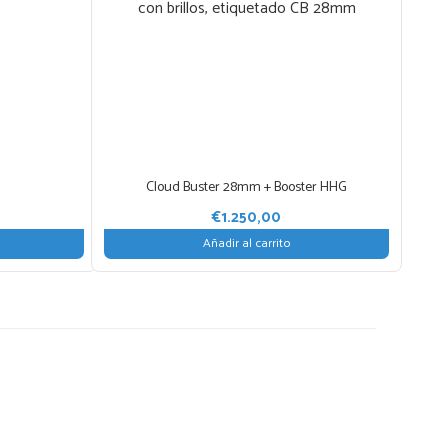
la meditación y el trabajo de curación, pero
tilizar como una herramienta muy poderosa para
 que requieren una atención especial.
- 75 mm
o a mano y el producto final puede diferir ligeramente)
Cloud Buster 28mm + Booster HHG
€
1.250,00
Añadir al carrito