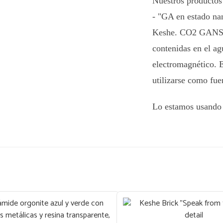
Nuestros producto
- "GA en estado na
Keshe. CO2 GANS es
contenidas en el a
electromagnético. 
utilizarse como fuen
Lo estamos usando p
Orgonita, por ejem
combinar con los 
varias de estas co
positivo en las prec
del blog "No Hour 
La bola de fuego d
o