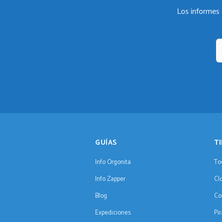
Los informes 
GUÍAS
T
Info Orgonita
To
Info Zapper
Cl
Blog
Co
Expediciones
Pi