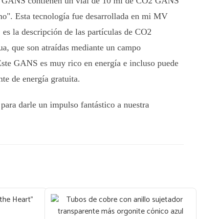
s GANS contienen un vial de 10 ml de CO2 GANS
no". Esta tecnología fue desarrollada en mi MV
 la descripción de las partículas de CO2
gua, que son atraídas mediante un campo
Este GANS es muy rico en energía e incluso puede
te de energía gratuita.
ara darle un impulso fantástico a nuestra
plo en nuestros Booster HHG, que nos gusta
Cloudbusters de 28 mm. Ya hemos implementado
mbinaciones en Sudáfrica, con un enorme impacto
ipitaciones; consulte las publicaciones recientes
Zero" para obtener más información al respecto.
e orgonita se adapta muy cómodamente a la mano