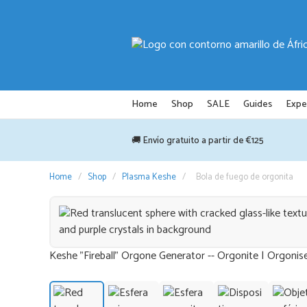
Saltar
al
contenido
Home
Shop
SALE
Guides
Expe
🚚 Envío gratuito a partir de €125
Home
/
Shop
/
Plasma Keshe
/
Bola de fuego de orgonita
Keshe "Fireball" Orgone Generator -- Orgonite | Orgonise