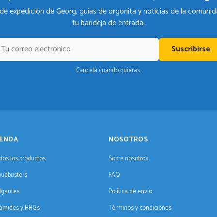
de expedición de Georg, guías de orgonita y noticias de la comunid
tu bandeja de entrada.
Suscribirse
Cancela cuando quieras.
IENDA
NOSOTROS
dos los productos
Sobre nosotros
oudbusters
FAQ
lgantes
Política de envío
rámides y HHGs
Términos y condiciones