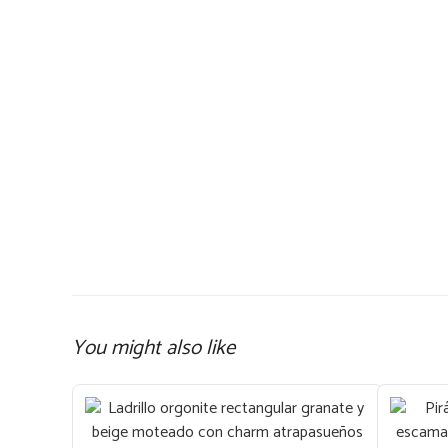
You might also like
Este
product