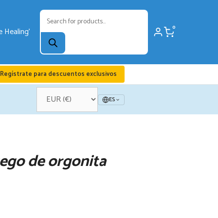
Búsqueda
de
0
productos
Regístrate para descuentos exclusivos
ES
uego de orgonita