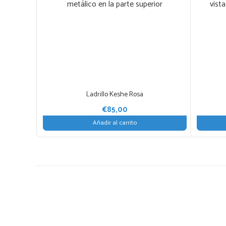
tiene
múltiples
variantes
Las
opcione
se
pueden
elegir
Ladrillo Keshe Rosa
en
€
85,00
la
Añadir al carrito
página
de
product