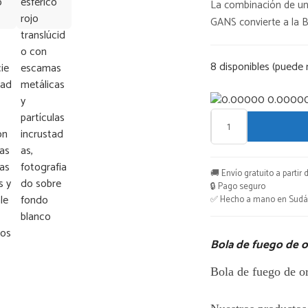
La combinación de un
GANS convierte a la B
8 disponibles (puede 
0.0000
Bola
de
fuego
🚚 Envío gratuito a partir 
de
🔒 Pago seguro
orgonita
✅ Hecho a mano en Sudáf
cantidad
Bola de fuego de o
Bola de fuego de 