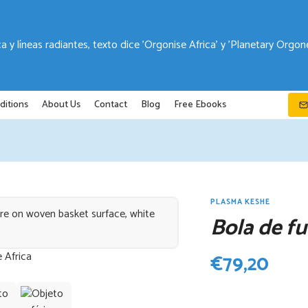
ditions
About Us
Contact
Blog
Free Ebooks
PLASMA KESHE
Bola de f
 Africa
€
79,20