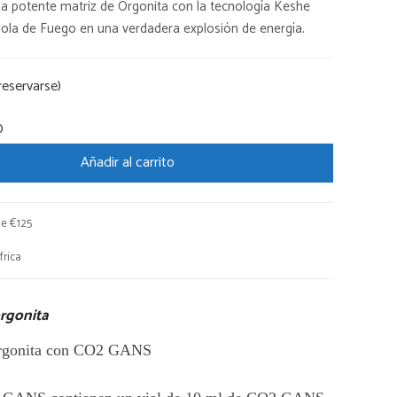
a potente matriz de Orgonita con la tecnología Keshe
ola de Fuego en una verdadera explosión de energía.
reservarse)
0
Añadir al carrito
de €125
rica
rgonita
orgonita con CO2 GANS