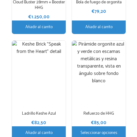
Cloud Buster 28mm + Booster
Bola de fuego de orgonita
HHG
€
79,20
€
1.250,00
Añadir al carrito
Añadir al carrito
Este
producto
tiene
múltiples
variantes.
Las
opciones
se
pueden
elegir
Ladrillo Keshe Azul
Refuerzo de HHG
en
€
82,50
€
85,00
la
página
Añadir al carrito
Seleccionar opciones