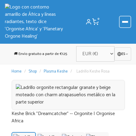
Saltar
al
contenido
0
🚚 Envío gratuito a partir de €125
ES
Home
/
Shop
/
Plasma Keshe
/
Ladrillo Keshe Rosa
Keshe Brick "Dreamcatcher" -- Orgonite | Orgonise
Africa