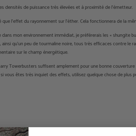
s densités de puissance très élevées et à proximité de l'émetteur.
té que l'effet du rayonnement sur l'éther. Cela fonctionnera de la m
 dans mon environnement immédiat, je préférerais les « shungite bust
e, ainsi qu'un peu de tourmaline noire, tous très efficaces contre le
mentaire sur le champ énergétique.
arry Towerbusters suffisent amplement pour une bonne couverture a
 vous êtes très inquiet des effets, utilisez quelque chose de plus p