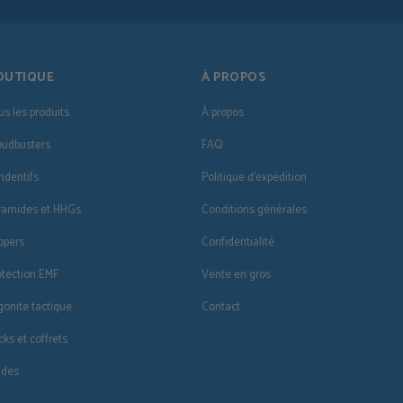
OUTIQUE
À PROPOS
us les produits
À propos
oudbusters
FAQ
ndentifs
Politique d'expédition
ramides et HHGs
Conditions générales
ppers
Confidentialité
otection EMF
Vente en gros
gonite tactique
Contact
cks et coffrets
ldes