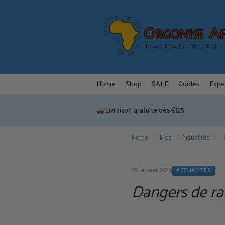
Aller
au
contenu
Home
Shop
SALE
Guides
Expe
Livraison gratuite dès €125
Home
/
Blog
/
Actualités
/
10 janvier 2019
ACTUALITÉS
Dangers de rad