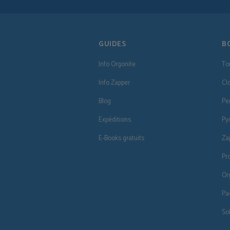
GUIDES
B
Info Orgonite
To
Info Zapper
Cl
Blog
Pe
Expéditions
Py
E-Books gratuits
Za
Pr
Or
Pa
So