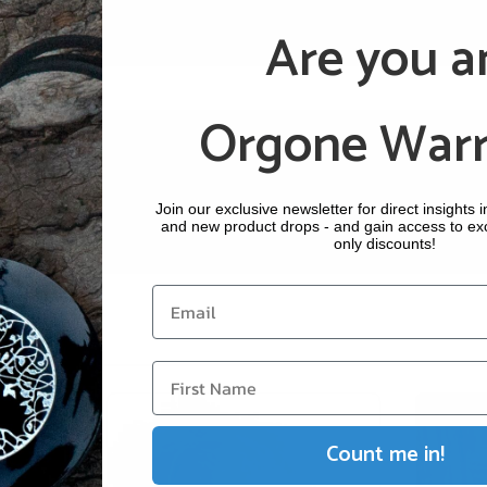
o.za
Are you a
 2019
Orgone Warr
Ready to experience orgonite for yourself?
Shop All Products →
Join our exclusive newsletter for direct insights 
and new product drops - and gain access to ex
only discounts!
Count me in!