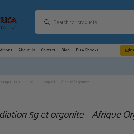
Recherche
de
produits
ditions
About Us
Contact
Blog
Free Ebooks
In
Dangers de radiation 5g et orgonite – Afrique Orgonise
iation 5g et orgonite – Afrique O