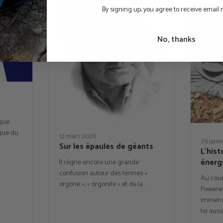
By signing up, you agree to receive email
No, thanks
 que
ique du
12 mars 2026
29 janv
Sur les épaules de géants
L’hist
énerg
Il règne encore une grande
confusion autour des termes «
Au cour
orgone », « orgonite » et de la…
Powerw
immense
toi auss