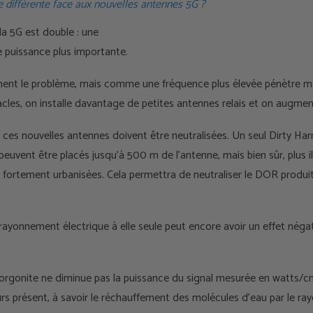
e différente face aux nouvelles antennes 5G ?
la 5G est double : une
e puissance plus importante.
ment le problème, mais comme une fréquence plus élevée pénètre mo
cles, on installe davantage de petites antennes relais et on augmen
 ces nouvelles antennes doivent être neutralisées. Un seul Dirty Ha
 peuvent être placés jusqu'à 500 m de l'antenne, mais bien sûr, plus i
s fortement urbanisées. Cela permettra de neutraliser le DOR produi
ayonnement électrique à elle seule peut encore avoir un effet négat
 l'orgonite ne diminue pas la puissance du signal mesurée en watts/cm
s présent, à savoir le réchauffement des molécules d'eau par le r