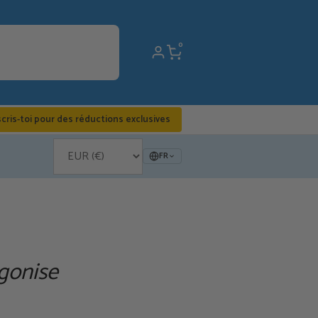
0
scris-toi pour des réductions exclusives
FR
rgonise