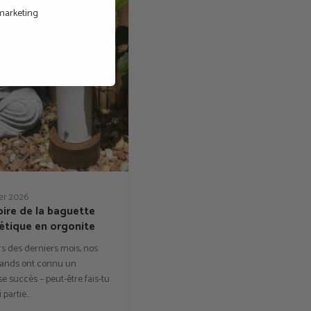
 marketing
ier 2026
oire de la baguette
étique en orgonite
s des derniers mois, nos
ands ont connu un
 succès – peut-être fais-tu
i partie…