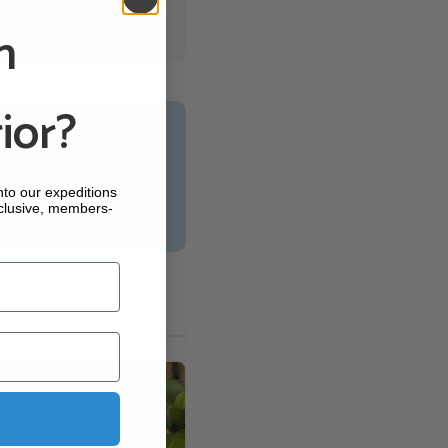
n
ior?
into our expeditions
clusive, members-