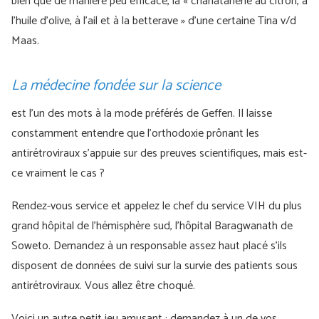
bien que de manière peu efficace, la « charlatanerie au citron, à
l’huile d’olive, à l’ail et à la betterave » d’une certaine Tina v/d
Maas.
La médecine fondée sur la science
est l’un des mots à la mode préférés de Geffen. Il laisse
constamment entendre que l’orthodoxie prônant les
antirétroviraux s’appuie sur des preuves scientifiques, mais est-
ce vraiment le cas ?
Rendez-vous service et appelez le chef du service VIH du plus
grand hôpital de l’hémisphère sud, l’hôpital Baragwanath de
Soweto. Demandez à un responsable assez haut placé s’ils
disposent de données de suivi sur la survie des patients sous
antirétroviraux. Vous allez être choqué.
Voici un autre petit jeu amusant : demandez à un de vos