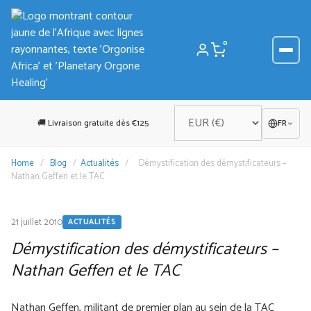
Aller
au
contenu
0
🚚 Livraison gratuite dès €125
FR
Home
/
Blog
/
Actualités
/
Démystification des démystificateurs –
Nathan Geffen et le TAC
21 juillet 2010
ACTUALITÉS
Démystification des démystificateurs –
Nathan Geffen et le TAC
Nathan Geffen, militant de premier plan au sein de la TAC