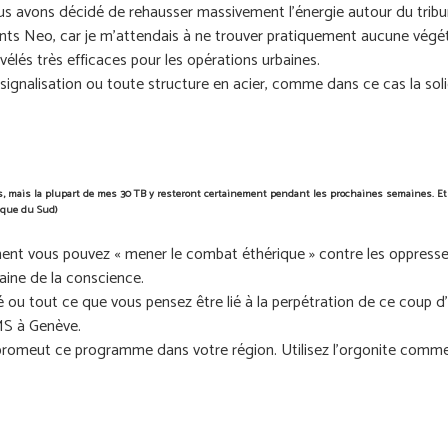
nous avons décidé de rehausser massivement l'énergie autour du tribu
mants Neo, car je m’attendais à ne trouver pratiquement aucune vég
révélés très efficaces pour les opérations urbaines.
ignalisation ou toute structure en acier, comme dans ce cas la solid
ours, mais la plupart de mes 30 TB y resteront certainement pendant les prochaines semaines. E
rique du Sud)
mment vous pouvez « mener le combat éthérique » contre les oppresse
ine de la conscience.
ou tout ce que vous pensez être lié à la perpétration de ce coup d’
MS à Genève.
romeut ce programme dans votre région. Utilisez l'orgonite comme 