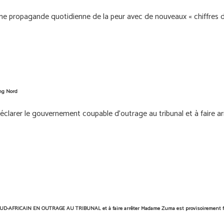
e propagande quotidienne de la peur avec de nouveaux « chiffres d'infe
eng Nord
larer le gouvernement coupable d’outrage au tribunal et à faire arrê
SUD-AFRICAIN EN OUTRAGE AU TRIBUNAL et à faire arrêter Madame Zuma est provisoirement fixé