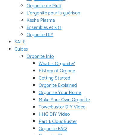
Orgonite de Muti
L’orgonite pour la guérison
Keshe Plasma
Ensembles et kits
Orgonite DIY
SALE
Guides
Orgonite Info
What is Orgonite?
History of Orgone
Getting Started
Orgonite Explained
Orgonise Your Home
Make Your Own Orgonite
Towerbuster DIY Video
HHG DIY Video
Part 1: CloudBuster
Orgonite FAQ