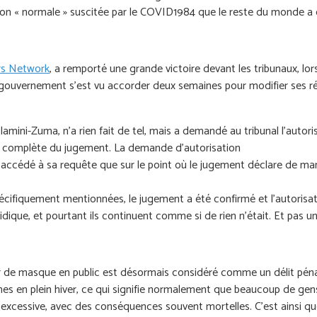
ation « normale » suscitée par le COVID1984 que le reste du monde a
ers Network
, a remporté une grande victoire devant les tribunaux, lors
e gouvernement s'est vu accorder deux semaines pour modifier ses r
ni-Zuma, n’a rien fait de tel, mais a demandé au tribunal l’autorisa
eur complète du jugement. La demande d'autorisation
nce accédé à sa requête que sur le point où le jugement déclare de 
cifiquement mentionnées, le jugement a été confirmé et l'autorisati
dique, et pourtant ils continuent comme si de rien n'était. Et pas 
er de masque en public est désormais considéré comme un délit pénal
mes en plein hiver, ce qui signifie normalement que beaucoup de gen
excessive, avec des conséquences souvent mortelles. C'est ainsi q