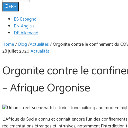
FR
ES Espagnol
EN Anglais
DE Allemand
Home
/
Blog
/
Actualités
/
Orgonite contre le confinement du COV
28 juillet 2020
Actualités
Orgonite contre le confin
– Afrique Orgonise
L'Afrique du Sud a connu et connaît encore l'un des confinements
réglementations étranges et intrusives, notamment l'interdiction 