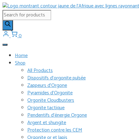
Aller
au
Recherche
contenu
de
produits
0
Home
Shop
All Products
Dispositifs d’orgonite pulsée
Zappeurs d’Orgone
Pyramides d’Orgonite
Orgonite Cloudbusters
Orgonite tactique
Pendentifs d’énergie Orgone
Argent et shungite
Protection contre les CEM
Orgonite or et lapis