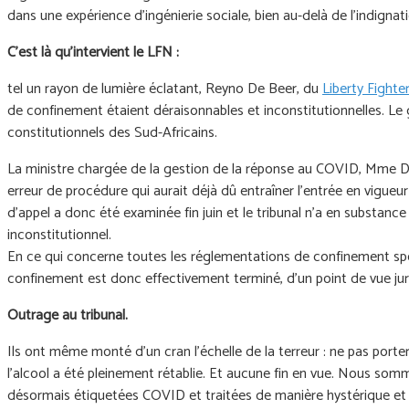
dans une expérience d'ingénierie sociale, bien au-delà de l'indign
C'est là qu'intervient le LFN :
tel un rayon de lumière éclatant, Reyno De Beer, du
Liberty Fight
de confinement étaient déraisonnables et inconstitutionnelles. L
constitutionnels des Sud-Africains.
La ministre chargée de la gestion de la réponse au COVID, Mme Dlami
erreur de procédure qui aurait déjà dû entraîner l’entrée en vigu
d'appel a donc été examinée fin juin et le tribunal n'a en substa
inconstitutionnel.
En ce qui concerne toutes les réglementations de confinement spé
confinement est donc effectivement terminé, d'un point de vue juri
Outrage au tribunal.
Ils ont même monté d’un cran l’échelle de la terreur : ne pas port
l’alcool a été pleinement rétablie. Et aucune fin en vue. Nous som
désormais étiquetées COVID et traitées de manière hystérique et 