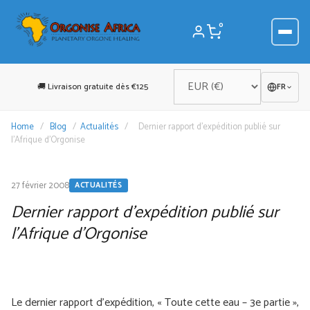
Aller
au
0
contenu
🚚 Livraison gratuite dès €125
FR
Home
/
Blog
/
Actualités
/
Dernier rapport d’expédition publié sur
l’Afrique d’Orgonise
27 février 2008
ACTUALITÉS
Dernier rapport d’expédition publié sur
l’Afrique d’Orgonise
Le dernier rapport d'expédition, « Toute cette eau – 3e partie »,