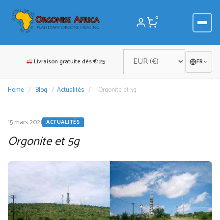
Aller
au
0
contenu
Livraison gratuite dès €125
FR
Home
/
Blog
/
Actualités
/
Orgonite et 5g
15 mars 2021
ACTUALITÉS
Orgonite et 5g