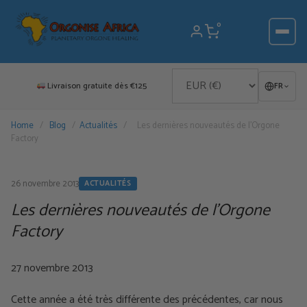
Aller
au
0
contenu
Livraison gratuite dès €125
FR
Home
/
Blog
/
Actualités
/
Les dernières nouveautés de l’Orgone
Factory
26 novembre 2013
ACTUALITÉS
Les dernières nouveautés de l’Orgone
Factory
27 novembre 2013
Cette année a été très différente des précédentes, car nous