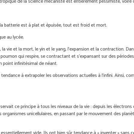
entropique de la science mécaniste est entièrement pessimiste, voir
batterie est à plat et épuisée, tout est froid et mort.
que au lycée.
a vie et la mort, le yin et le yang, l’expansion et la contraction. Dans
n poumon qui respire, se contractant et s’expansant sur des période
n point infinitésimal de néant.
s tendance à extrapoler les observations actuelles à l’infini. Ainsi, 
bservait ce principe à tous les niveaux de la vie : depuis les électr
s organismes unicellulaires, en passant par le mouvement des planète
ssentiellement vide. Ils ont bien sûr tendance à « inventer » sans 