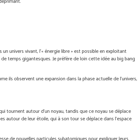
e déprimant.
 un univers vivant, l’« énergie libre » est possible en exploitant
s de temps gigantesques. Je préfère de loin cette idée au big bang
comme ils observent une expansion dans la phase actuelle de l’univers,
ons qui tournent autour d'un noyau, tandis que ce noyau se déplace
s autour de leur étoile, qui à son tour se déplace dans l'espace
cesse de nouvelles particules subatomiques pour expliquer leurs