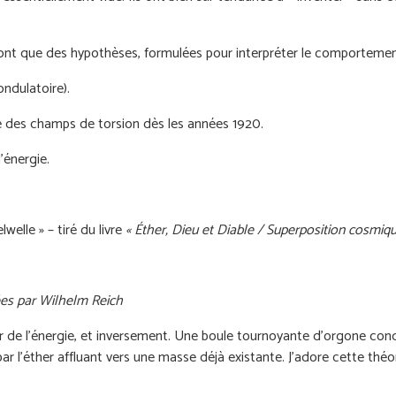
nt que des hypothèses, formulées pour interpréter le comportement 
t ondulatoire).
e des champs de torsion dès les années 1920.
d'énergie.
elle » – tiré du livre
« Éther, Dieu et Diable / Superposition cosmiqu
sées par Wilhelm Reich
 partir de l'énergie, et inversement. Une boule tournoyante d'orgone
e par l'éther affluant vers une masse déjà existante. J'adore cette th