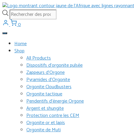
Aller
au
Recherche
contenu
de
0
produits
Home
Shop
All Products
Dispositifs d’orgonite pulsée
Zappeurs d’Orgone
Pyramides d’Orgonite
Orgonite Cloudbusters
Orgonite tactique
Pendentifs d’énergie Orgone
Argent et shungite
Protection contre les CEM
Orgonite or et lapis
Orgonite de Muti