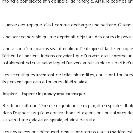
moindre complexité afin de libérer de l’énergie. Ainsi, le cosmos 
L'univers entropique, c'est comme décharger une batterie. Quand la 
Une pensée horrible qui me déprimait déjà lors des cours de physi
Une vision d’un cosmos vivant implique l’entropie et la désentropie, l
l’éther. Les anciens Indiens croyaient que l’univers était comme u
totalement ridicule, selon lequel l’univers aurait explosé à partir d’u
Les scientifiques inventent de telles absurdités, car ils ont toujour
ils pensent que cela a toujours dû être ainsi.
Inspirer – Expirer : le pranayama cosmique
Reich pensait que l'énergie orgonique se déplaçait en spirales. Il o
dans l'espace, jusqu'aux contractions et expansions pulsatoires de
au sein d'une galaxie en spirale, et ainsi de suite.
Les physiciens ont découvert depuis longtemps que la matière est e