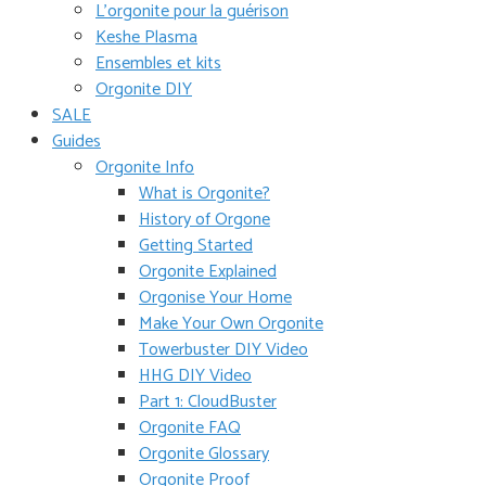
L’orgonite pour la guérison
Keshe Plasma
Ensembles et kits
Orgonite DIY
SALE
Guides
Orgonite Info
What is Orgonite?
History of Orgone
Getting Started
Orgonite Explained
Orgonise Your Home
Make Your Own Orgonite
Towerbuster DIY Video
HHG DIY Video
Part 1: CloudBuster
Orgonite FAQ
Orgonite Glossary
Orgonite Proof