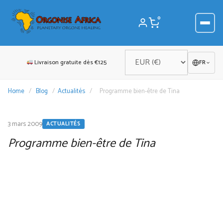
Aller
au
0
contenu
Livraison gratuite dès €125
FR
Home
/
Blog
/
Actualités
/
Programme bien-être de Tina
3 mars 2009
ACTUALITÉS
Programme bien-être de Tina