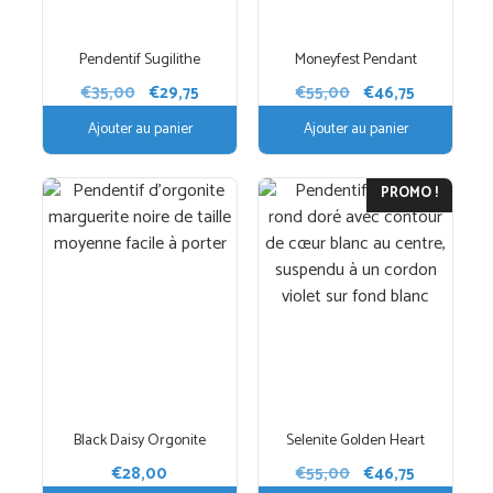
Pendentif Sugilithe
Moneyfest Pendant
Le
Le
Le
Le
€
35,00
€
29,75
€
55,00
€
46,75
prix
prix
prix
prix
Ajouter au panier
Ajouter au panier
initial
actuel
initial
actuel
était :
est :
était :
est :
€35,00.
€29,75.
€55,00.
€46,75.
PROMO !
Black Daisy Orgonite
Selenite Golden Heart
Le
Le
€
28,00
€
55,00
€
46,75