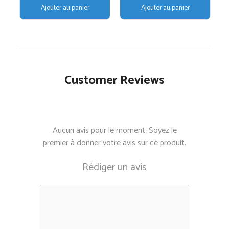
prix
prix
Ajouter au panier
Ajouter au panier
initial
actuel
était :
est :
€55,00.
€46,75.
Customer Reviews
Aucun avis pour le moment. Soyez le
premier à donner votre avis sur ce produit.
Rédiger un avis
Commentaire