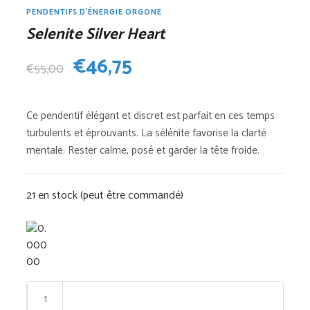
PENDENTIFS D'ÉNERGIE ORGONE
Selenite Silver Heart
Le
Le
€
46,75
€
55,00
prix
prix
Ce pendentif élégant et discret est parfait en ces temps
initial
actuel
turbulents et éprouvants. La sélénite favorise la clarté
était :
est :
mentale. Rester calme, posé et garder la tête froide.
€55,00.
€46,75.
21 en stock (peut être commandé)
quantité