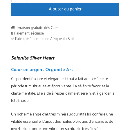
de
Ajouter au panier
Selenite
Silver
Heart
🚚 Livraison gratuite dès €125
🔒 Paiement sécurisé
✅ Fabriqué à la main en Afrique du Sud
Selenite Silver Heart
Cœur en argent Orgonite Art
Ce pendentif sobre et élégant est tout à fait adapté à cette
période tumultueuse et éprouvante. La sélénite favorise la
clarté mentale. Elle aide à rester calme et serein, et à garder la
tête froide.
Un riche mélange d'autres minéraux curatifs lui confère une
vitalité essentielle. L'ajout des huiles bibliques d'encens et de
myrrhe lui donne une vibration spirituelle très élevée.