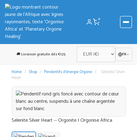
Aller
au
contenu
0
🚚 Livraison gratuite dès €125
FR
Home
/
Shop
/
Pendentifs d'énergie Orgone
/
Selenite Silver
Heart
Selenite Silver Heart -- Orgonite | Orgonise Africa