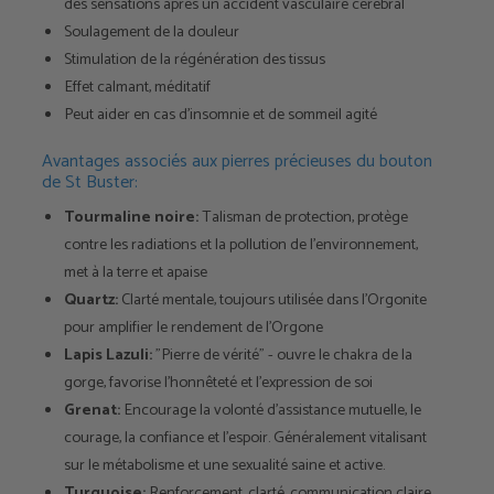
des sensations après un accident vasculaire cérébral
Soulagement de la douleur
Stimulation de la régénération des tissus
Effet calmant, méditatif
Peut aider en cas d'insomnie et de sommeil agité
Avantages associés aux pierres précieuses du bouton
de St Buster:
Tourmaline noire:
Talisman de protection, protège
contre les radiations et la pollution de l'environnement,
met à la terre et apaise
Quartz:
Clarté mentale, toujours utilisée dans l'Orgonite
pour amplifier le rendement de l'Orgone
Lapis Lazuli:
"Pierre de vérité" - ouvre le chakra de la
gorge, favorise l'honnêteté et l'expression de soi
Grenat:
Encourage la volonté d'assistance mutuelle, le
courage, la confiance et l'espoir. Généralement vitalisant
sur le métabolisme et une sexualité saine et active.
Turquoise:
Renforcement, clarté, communication claire