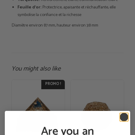
Feuille d'or:
Protectrice, apaisante et réchauffante, elle
symbolise la confiance et la richesse
Diamètre environ 87 mm, hauteur environ 38 mm
You might also like
PROMO !
Are you an