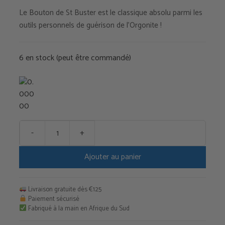
Le Bouton de St Buster est le classique absolu parmi les
outils personnels de guérison de l’Orgonite !
6 en stock (peut être commandé)
-
+
quantité
de
Ajouter au panier
Bouton
de
St
Livraison gratuite dès €125
Buster
Paiement sécurisé
Fabriqué à la main en Afrique du Sud