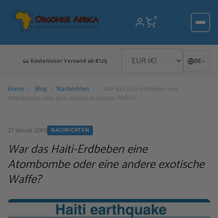
Zum
Inhalt
0
springen
Kostenloser Versand ab €125
DE
Home
/
Blog
/
Nachrichten
/
War das Haiti-Erdbeben eine
Atombombe oder eine andere exotische Waffe?
27 Januar 2010
NACHRICHTEN
War das Haiti-Erdbeben eine
Atombombe oder eine andere exotische
Waffe?