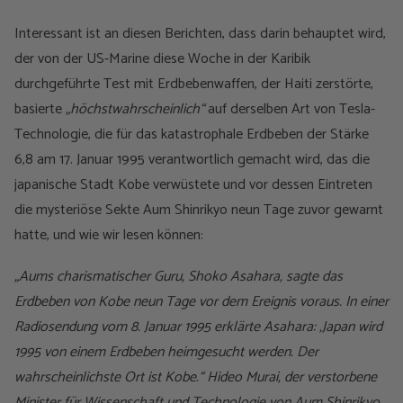
Interessant ist an diesen Berichten, dass darin behauptet wird,
der von der US-Marine diese Woche in der Karibik
durchgeführte Test mit Erdbebenwaffen, der Haiti zerstörte,
basierte
„höchstwahrscheinlich“
auf derselben Art von Tesla-
Technologie, die für das katastrophale Erdbeben der Stärke
6,8 am 17. Januar 1995 verantwortlich gemacht wird, das die
japanische Stadt Kobe verwüstete und vor dessen Eintreten
die mysteriöse Sekte Aum Shinrikyo neun Tage zuvor gewarnt
hatte, und wie wir lesen können:
„Aums charismatischer Guru, Shoko Asahara, sagte das
Erdbeben von Kobe neun Tage vor dem Ereignis voraus. In einer
Radiosendung vom 8. Januar 1995 erklärte Asahara: ‚Japan wird
1995 von einem Erdbeben heimgesucht werden. Der
wahrscheinlichste Ort ist Kobe.“ Hideo Murai, der verstorbene
Minister für Wissenschaft und Technologie von Aum Shinrikyo,